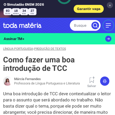
O Simuladão ENEM 2026
×
Garantir vaga
03
18
34
26
DIAS
HORAS
MIN
SEG
Busque
MEN
Assinar TM+
LÍNGUA PORTUGUESA
›
PRODUÇÃO DE TEXTOS
Como fazer uma boa
introdução de TCC
Márcia Fernandes
Professora de Língua Portuguesa e Literatura
Salvar
Uma boa introdução de TCC deve contextualizar o leitor
para o assunto que será abordado no trabalho. Não
basta dizer qual o tema, porque ele pode ser muito
abrangente; você precisa direcionar, de maneira muito