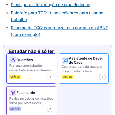
Dicas para a Introdução de uma Redação
Epígrafe para TCC: frases célebres para usar no
trabalho
Resumo de TCC: como fazer nas normas da ABNT
(com exemplo)
Estudar não é só ler
Assistente de Dever
Questões
de Casa
Pratique com gabarito
Cole o exercício da escola e
comentado e veja onde errou.
tire a dúvida na hora.
GRÁTIS
GRÁTIS
Flashcards
Revise no celular com cartões
feitos por professores.
NO APP