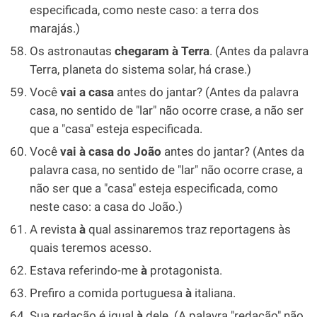
especificada, como neste caso: a terra dos
marajás.)
Os astronautas
chegaram à Terra
. (Antes da palavra
Terra, planeta do sistema solar, há crase.)
Você
vai a casa
antes do jantar? (Antes da palavra
casa, no sentido de "lar" não ocorre crase, a não ser
que a "casa" esteja especificada.
Você
vai à casa do João
antes do jantar? (Antes da
palavra casa, no sentido de "lar" não ocorre crase, a
não ser que a "casa" esteja especificada, como
neste caso: a casa do João.)
A revista
à
qual assinaremos traz reportagens às
quais teremos acesso.
Estava referindo-me
à
protagonista.
Prefiro a comida portuguesa
à
italiana.
Sua redação é igual
à
dele. (A palavra "redação" não