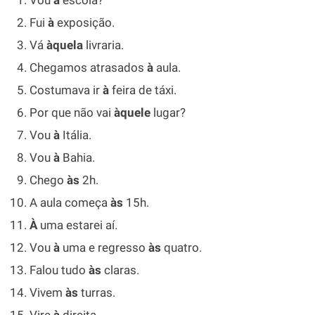
Vou
à
escola?
Fui
à
exposição.
Vá
àquela
livraria.
Chegamos atrasados
à
aula.
Costumava ir
à
feira de táxi.
Por que não vai
àquele
lugar?
Vou
à
Itália.
Vou
à
Bahia.
Chego
às
2h.
A aula começa
às
15h.
À
uma estarei aí.
Vou
à
uma e regresso
às
quatro.
Falou tudo
às
claras.
Vivem
às
turras.