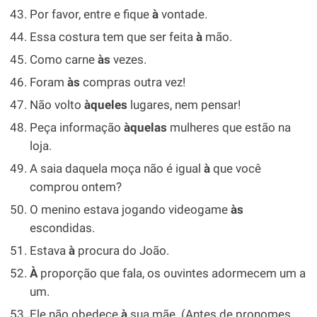
Por favor, entre e fique
à
vontade.
Essa costura tem que ser feita
à
mão.
Como carne
às
vezes.
Foram
às
compras outra vez!
Não volto
àqueles
lugares, nem pensar!
Peça informação
àquelas
mulheres que estão na
loja.
A saia daquela moça não é igual
à
que você
comprou ontem?
O menino estava jogando videogame
às
escondidas.
Estava
à
procura do João.
À
proporção que fala, os ouvintes adormecem um a
um.
Ele não obedece
à
sua mãe. (Antes de pronomes