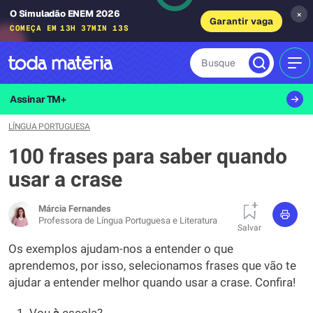
O Simuladão ENEM 2026
×
Garantir vaga
COMEÇA EM
13H 37MIN 12S
Busque
MEN
Assinar TM+
LÍNGUA PORTUGUESA
100 frases para saber quando
usar a crase
Márcia Fernandes
Professora de Língua Portuguesa e Literatura
Salvar
Os exemplos ajudam-nos a entender o que
aprendemos, por isso, selecionamos frases que vão te
ajudar a entender melhor quando usar a crase. Confira!