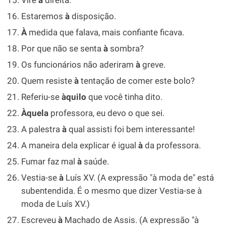
Vire
à
direita.
Estaremos
à
disposição.
À
medida que falava, mais confiante ficava.
Por que não se senta
à
sombra?
Os funcionários não aderiram
à
greve.
Quem resiste
à
tentação de comer este bolo?
Referiu-se
àquilo
que você tinha dito.
Àquela
professora, eu devo o que sei.
A palestra
à
qual assisti foi bem interessante!
A maneira dela explicar é igual
à
da professora.
Fumar faz mal
à
saúde.
Vestia-se
à
Luís XV. (A expressão "à moda de" está
subentendida. É o mesmo que dizer Vestia-se à
moda de Luís XV.)
Escreveu
à
Machado de Assis. (A expressão "à