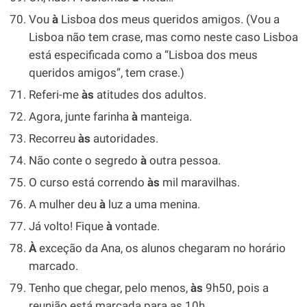
Vou
à
Lisboa dos meus queridos amigos. (Vou a
Lisboa não tem crase, mas como neste caso Lisboa
está especificada como a “Lisboa dos meus
queridos amigos”, tem crase.)
Referi-me
às
atitudes dos adultos.
Agora, junte farinha
à
manteiga.
Recorreu
às
autoridades.
Não conte o segredo
à
outra pessoa.
O curso está correndo
às
mil maravilhas.
A mulher deu
à
luz a uma menina.
Já volto! Fique
à
vontade.
À
exceção da Ana, os alunos chegaram no horário
marcado.
Tenho que chegar, pelo menos,
às
9h50, pois a
reunião está marcada para as 10h.