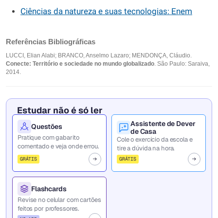
Ciências da natureza e suas tecnologias: Enem
Referências Bibliográficas
LUCCI, Elian Alabi; BRANCO, Anselmo Lazaro; MENDONÇA, Cláudio.
Conecte: Território e sociedade no mundo globalizado
. São Paulo: Saraiva,
2014.
Estudar não é só ler
Assistente de Dever
Questões
de Casa
Pratique com gabarito
Cole o exercício da escola e
comentado e veja onde errou.
tire a dúvida na hora.
GRÁTIS
GRÁTIS
Flashcards
Revise no celular com cartões
feitos por professores.