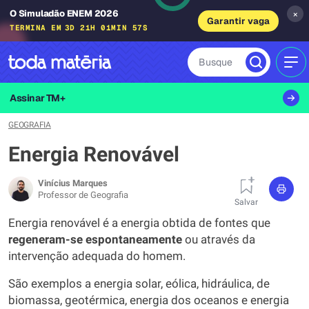
O Simuladão ENEM 2026
×
Garantir vaga
TERMINA EM
3D 21H 01MIN 56S
Busque
MEN
Assinar TM+
GEOGRAFIA
Energia Renovável
Vinícius Marques
Professor de Geografia
Salvar
Energia renovável é a energia obtida de fontes que
regeneram-se espontaneamente
ou através da
intervenção adequada do homem.
São exemplos a energia solar, eólica, hidráulica, de
biomassa, geotérmica, energia dos oceanos e energia