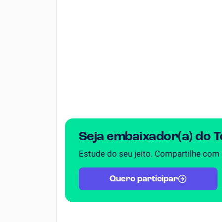
Química
Todos os Exercícios
Seja embaixador(a) do 
Estude do seu jeito. Compartilhe com
Quero participar