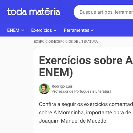
ENEM
Exercícios
Ferramentas
EXERCÍCIOS
›
EXERCÍCIOS DE LITERATURA
Página Inicial ENEM
ENEM
Ajudante de Dever de Casa
Plano de Estudos
Matemática
Corretor de Redação
Exercícios sobre A
Matérias do ENEM
Português
Exercícios
ENEM)
Corretor de Redação
História
Gerador Referências Bibliográfi
Rodrigo Luis
Exercícios ENEM
Biologia
Professor de Português e Literatura
Simulados ENEM
Inglês
Confira a seguir os exercícios comenta
sobre A Moreninha, importante obra de
Tira Dúvidas
Geografia
Joaquim Manuel de Macedo.
Simulador SiSU
Física