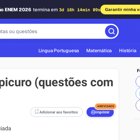
ão ENEM 2026
termina em
3d 16h 14min 08s
Garantir minha 
Língua Portuguesa
Matemática
História
F
Epicuro (questões com
cas ABNT
+
NOVIDADE
Adicionar aos favoritos
Imprimir
ciada