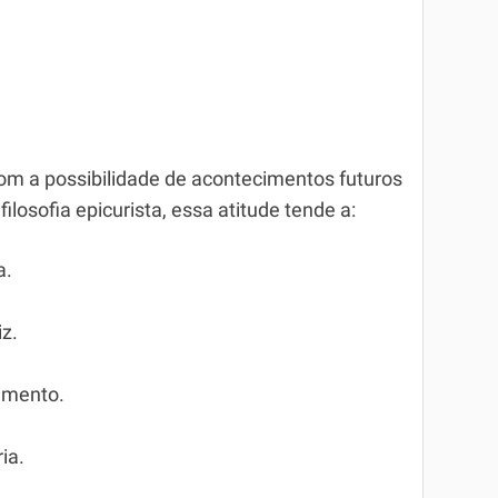
m a possibilidade de acontecimentos futuros
losofia epicurista, essa atitude tende a:
a.
iz.
imento.
ia.