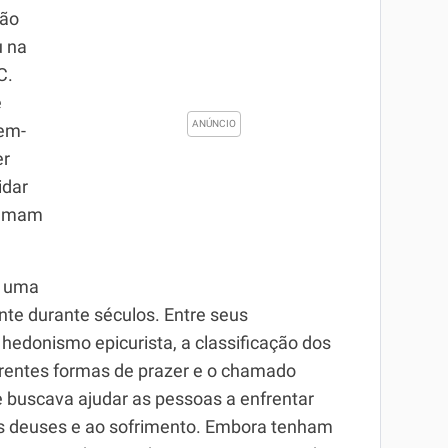
são
u na
C.
e
bem-
er
idar
tumam
a uma
nte durante séculos. Entre seus
edonismo epicurista, a classificação dos
erentes formas de prazer e o chamado
e buscava ajudar as pessoas a enfrentar
s deuses e ao sofrimento. Embora tenham