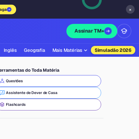
×
vaga
Assinar TM+
Inglês
Geografia
Mais Matérias
Simuladão 2026
Biologia
erramentas do Toda Matéria
Química
Questões
Física
Assistente de Dever de Casa
Filosofia
Flashcards
Literatura
Sociologia
Educação Física