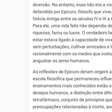
diversão. No entanto, essa não era a vi
Simulador SiSU
Física
defendida por Epicuro, filósofo que vive
Grécia Antiga entre os séculos IV e III a.
Química
Para ele, uma vida feliz não dependia d
Todos os Exercícios
riquezas, fama ou luxos. O verdadeiro 
estar estava ligado à capacidade de viv
sem perturbações, cultivar amizades e l
racionalmente com os medos que cos
angustiar os seres humanos.
As reflexões de Epicuro deram origem 
escola filosófica que permaneceu influe
ensinamentos mais conhecidos estão o h
desejos humanos, a distinção entre dif
tetrafármaco, conjunto de princípios qu
preocupações relacionadas à morte, ao