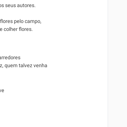
s seus autores.
flores pelo campo,
 colher flores.
rredores
ez, quem talvez venha
ve