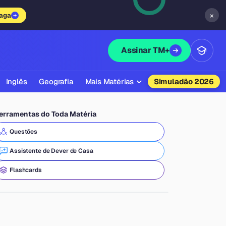
×
vaga
Assinar TM+
Inglês
Geografia
Mais Matérias
Simuladão 2026
Biologia
erramentas do Toda Matéria
Química
Questões
Física
Assistente de Dever de Casa
Filosofia
Flashcards
Literatura
Sociologia
Educação Física