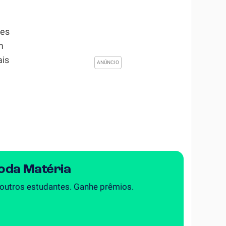
ões
m
ais
Toda Matéria
 outros estudantes. Ganhe prêmios.