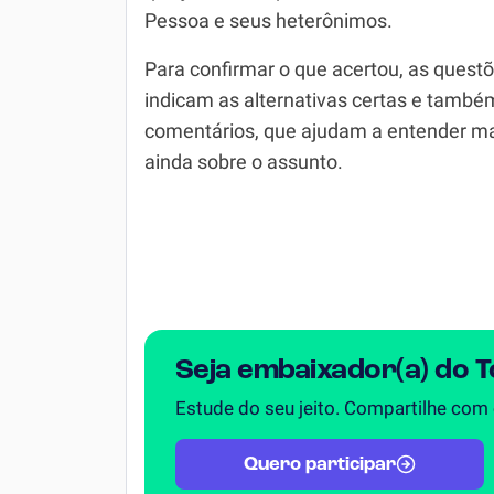
Pessoa e seus heterônimos.
Simulador SiSU
Física
Para confirmar o que acertou, as quest
Química
indicam as alternativas certas e també
Todos os Exercícios
comentários, que ajudam a entender m
ainda sobre o assunto.
Seja embaixador(a) do 
Estude do seu jeito. Compartilhe com
Quero participar