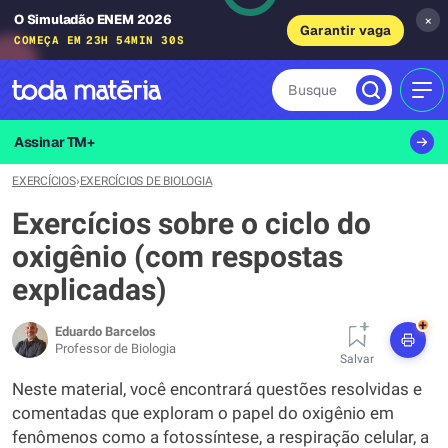
O Simuladão ENEM 2026
×
Garantir vaga
COMEÇA EM
23H 54MIN 29S
Busque
MEN
Assinar TM+
EXERCÍCIOS
›
EXERCÍCIOS DE BIOLOGIA
Exercícios sobre o ciclo do
oxigênio (com respostas
explicadas)
+
Eduardo Barcelos
Professor de Biologia
Salvar
Neste material, você encontrará questões resolvidas e
comentadas que exploram o papel do oxigênio em
fenômenos como a fotossíntese, a respiração celular, a