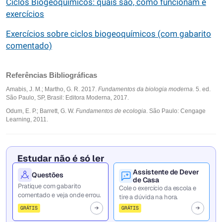
Ciclos Biogeoquímicos: quais são, como funcionam e
exercícios
Exercícios sobre ciclos biogeoquímicos (com gabarito
comentado)
Referências Bibliográficas
Amabis, J. M.; Martho, G. R. 2017.
Fundamentos da biologia moderna
. 5. ed.
São Paulo, SP, Brasil: Editora Moderna, 2017.
Odum, E. P.; Barrett, G. W.
Fundamentos de ecologia
. São Paulo: Cengage
Learning, 2011.
Estudar não é só ler
Assistente de Dever
Questões
de Casa
Pratique com gabarito
Cole o exercício da escola e
comentado e veja onde errou.
tire a dúvida na hora.
GRÁTIS
GRÁTIS