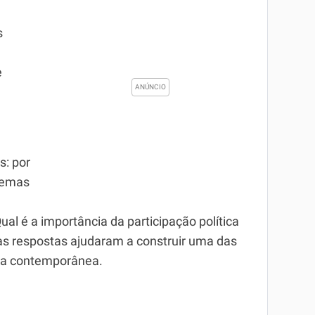
s
e
s: por
temas
l é a importância da participação política
s respostas ajudaram a construir uma das
ica contemporânea.