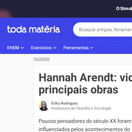
O Simu
ENEM
Exercícios
Ferramentas
FILOSOFIA
Página Inicial ENEM
ENEM
Ajudante de Dever de Casa
Plano de Estudos
Matemática
Corretor de Redação
Hannah Arendt: vi
Matérias do ENEM
Português
Exercícios
principais obras
Corretor de Redação
História
Gerador Referências Bibliográfi
Érika Rodrigues
Exercícios ENEM
Biologia
Professora de Filosofia e Sociologia
Simulados ENEM
Inglês
Poucos pensadores do século XX foram
influenciados pelos acontecimentos do
Tira Dúvidas
Geografia