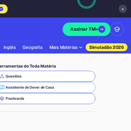
×
Assinar TM+
Inglês
Geografia
Mais Matérias
Simuladão 2026
Biologia
erramentas do Toda Matéria
Química
Questões
Física
Assistente de Dever de Casa
Filosofia
Flashcards
Literatura
Sociologia
Educação Física