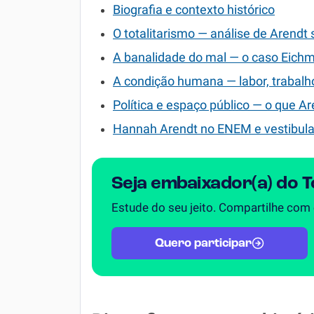
Biografia e contexto histórico
O totalitarismo — análise de Arendt
A banalidade do mal — o caso Eichma
A condição humana — labor, trabalh
Política e espaço público — o que A
Hannah Arendt no ENEM e vestibula
Seja embaixador(a) do 
Estude do seu jeito. Compartilhe com
Quero participar