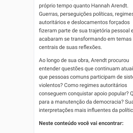
próprio tempo quanto Hannah Arendt.
Simulador SiSU
Física
Guerras, perseguições políticas, regime
autoritários e deslocamentos forçados
Química
fizeram parte de sua trajetória pessoal 
Todos os Exercícios
acabaram se transformando em temas
centrais de suas reflexões.
Ao longo de sua obra, Arendt procurou
entender questões que continuam atuai
que pessoas comuns participam de sis
violentos? Como regimes autoritários
conseguem conquistar apoio popular? Qua
para a manutenção da democracia? Sua
interpretações mais influentes da polít
Neste conteúdo você vai encontrar: