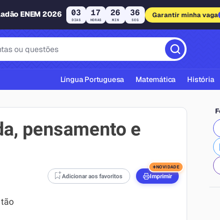
03
17
26
35
ladão ENEM 2026
Garantir minha vaga
DIAS
HORAS
MIN
SEG
Língua Portuguesa
Matemática
História
F
da, pensamento e
cas ABNT
+
NOVIDADE
Adicionar aos favoritos
Imprimir
 tão