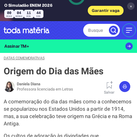
O Simuladão ENEM 2026
×
Garantir vaga
00
04
11
43
DIAS
HORAS
MIN
SEG
Busque
MEN
Assinar TM+
DATAS COMEMORATIVAS
Origem do Dia das Mães
Daniela Diana
Professora licenciada em Letras
Salvar
A comemoração do dia das mães como a conhecemos
se popularizou nos Estados Unidos a partir de 1914,
mas, a sua celebração teve origem na Grécia e na Roma
Antiga.
Os cultos de adoração às divindades que