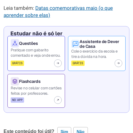
Leia também:
Datas comemorativas maio (o que
aprender sobre elas)
Estudar não é só ler
Assistente de Dever
Questões
de Casa
Pratique com gabarito
Cole o exercício da escola e
comentado e veja onde errou.
tire a dúvida na hora.
GRÁTIS
GRÁTIS
Flashcards
Revise no celular com cartões
feitos por professores.
NO APP
Este conteúdo foi útil?
Sim
Não