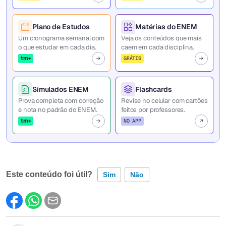
Plano de Estudos
Matérias do ENEM
Um cronograma semanal com
Veja os conteúdos que mais
o que estudar em cada dia.
caem em cada disciplina.
tm+
GRÁTIS
Simulados ENEM
Flashcards
Prova completa com correção
Revise no celular com cartões
e nota no padrão do ENEM.
feitos por professores.
tm+
NO APP
Este conteúdo foi útil?
Sim
Não
Este conteúdo contém informação incorreta