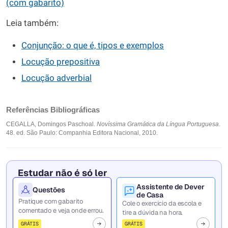
(com gabarito)
Leia também:
Conjunção: o que é, tipos e exemplos
Locução prepositiva
Locução adverbial
Referências Bibliográficas
CEGALLA, Domingos Paschoal.
Novíssima Gramática da Língua Portuguesa
.
48. ed. São Paulo: Companhia Editora Nacional, 2010.
Estudar não é só ler
Assistente de Dever
Questões
de Casa
Pratique com gabarito
Cole o exercício da escola e
comentado e veja onde errou.
tire a dúvida na hora.
GRÁTIS
GRÁTIS