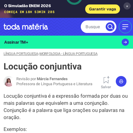
O Simuladão ENEM 2026
×
Garantir vaga
COMEÇA EM
18H 53MIN 27S
Busque
MEN
Assinar TM+
LÍNGUA PORTUGUESA
›
MORFOLOGIA - LÍNGUA PORTUGUESA
Locução conjuntiva
Revisão por
Márcia Fernandes
Professora de Língua Portuguesa e Literatura
Salvar
Locução conjuntiva é a expressão formada por duas ou
mais palavras que equivalem a uma conjunção.
Conjunção é a palavra que liga orações ou palavras na
oração.
Exemplos: