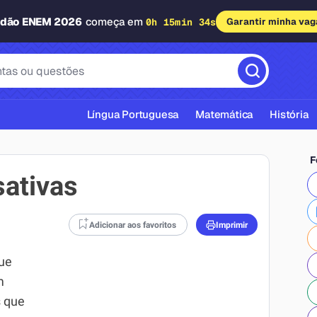
adão ENEM 2026
começa em
0h 15min 33s
Garantir minha vag
Língua Portuguesa
Matemática
História
F
ativas
Adicionar aos favoritos
Imprimir
cas ABNT
ue
m
s que