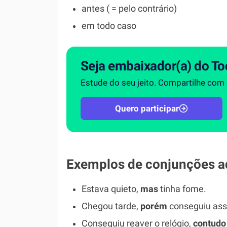
antes ( = pelo contrário)
em todo caso
Seja embaixador(a) do To
Estude do seu jeito. Compartilhe com
Quero participar
Exemplos de conjunções a
Estava quieto,
mas
tinha fome.
Chegou tarde,
porém
conseguiu assis
Conseguiu reaver o relógio,
contudo