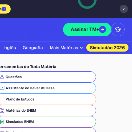
×
a
Assinar TM+
Inglês
Geografia
Mais Matérias
Simuladão 2026
Biologia
erramentas do Toda Matéria
Química
Questões
Física
Assistente de Dever de Casa
Filosofia
Plano de Estudos
Literatura
Matérias do ENEM
Sociologia
Simulados ENEM
Educação Física