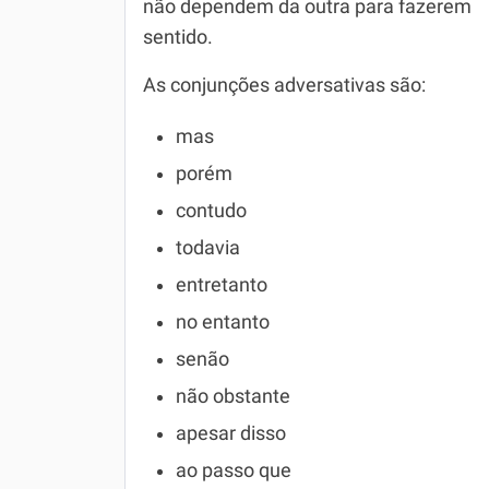
não dependem da outra para fazerem
sentido.
Simulador SiSU
Física
Química
As conjunções adversativas são:
Todos os Exercícios
mas
porém
contudo
todavia
entretanto
no entanto
senão
não obstante
apesar disso
ao passo que