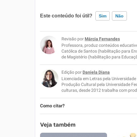
Este conteúdo foi útil?
Sim
Não
Este conteúdo contém informação incorreta
Revisão por
Márcia Fernandes
Professora, produz conteúdos educativo
Este conteúdo não tem a informação que pr
Católica de Santos (habilitação para E
de Magistério (habilitação para Educaçã
Outro
Edição por
Daniela Diana
Licenciada em Letras pela Universidad
Produção Cultural pela Universidade Fe
culturas, desde 2012 trabalha com prod
Como citar?
Veja também