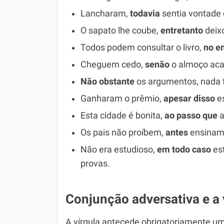
Lancharam,
todavia
sentia vontade
O sapato lhe coube,
entretanto
deixo
Todos podem consultar o livro,
no e
Cheguem cedo,
senão
o almoço aca
Não obstante
os argumentos, nada f
Ganharam o prêmio,
apesar disso
e
Esta cidade é bonita,
ao passo que
a
Os pais não proíbem,
antes
ensinam 
Não era estudioso,
em todo caso
est
provas.
Conjunção adversativa e a 
A vírgula antecede obrigatoriamente u