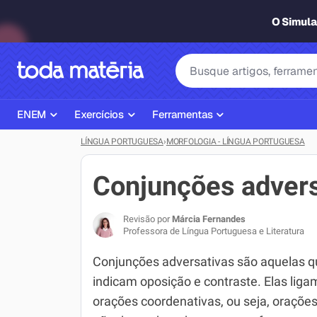
O Simul
ENEM
Exercícios
Ferramentas
LÍNGUA PORTUGUESA
›
MORFOLOGIA - LÍNGUA PORTUGUESA
Página Inicial ENEM
ENEM
Ajudante de Dever de Casa
Plano de Estudos
Matemática
Corretor de Redação
Conjunções advers
Matérias do ENEM
Português
Exercícios
Revisão por
Márcia Fernandes
Corretor de Redação
História
Gerador Referências Bibliográfi
Professora de Língua Portuguesa e Literatura
Exercícios ENEM
Biologia
Conjunções adversativas são aquelas q
indicam oposição e contraste. Elas liga
Simulados ENEM
Inglês
orações coordenativas, ou seja, oraçõe
Tira Dúvidas
Geografia