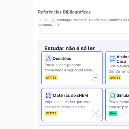
Referências Bibliográficas
CEGALLA, Domingos Paschoal.
Novíssima Gramática da 
Nacional, 2010.
Estudar não é só ler
Assist
Questões
Casa
Pratique com gabarito
Cole o exercí
comentado e veja onde errou.
dúvida na ho
GRÁTIS
GRÁTIS
Matérias do ENEM
Simul
Veja os conteúdos que mais
Prova compl
caem em cada disciplina.
nota no pad
tm+
GRÁTIS