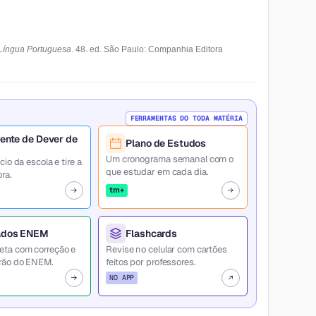
Língua Portuguesa
. 48. ed. São Paulo: Companhia Editora
FERRAMENTAS DO TODA MATÉRIA
ente de Dever de
Plano de Estudos
Um cronograma semanal com o
cio da escola e tire a
que estudar em cada dia.
ra.
tm+
ados ENEM
Flashcards
eta com correção e
Revise no celular com cartões
rão do ENEM.
feitos por professores.
NO APP