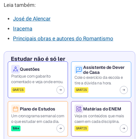
Leia também:
José de Alencar
Iracema
Principais obras e autores do Romantismo
Estudar não é só ler
Assistente de Dever
Questões
de Casa
Pratique com gabarito
Cole o exercício da escola e
comentado e veja onde errou.
tire a dúvida na hora.
GRÁTIS
GRÁTIS
Plano de Estudos
Matérias do ENEM
Um cronograma semanal com
Veja os conteúdos que mais
o que estudar em cada dia.
caem em cada disciplina.
tm+
GRÁTIS