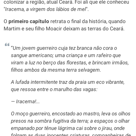
colonizar a região, atual Ceará. Foi ali que ele conheceu
"
Iracema, a virgem dos lábios de mel
".
O
primeiro capítulo
retrata o final da história, quando
Martim e seu filho Moacir deixam as terras do Ceará.
“
Um jovem guerreiro cuja tez branca não cora o
sangue americano; uma criança e um rafeiro que
viram a luz no berço das florestas, e brincam irmãos,
filhos ambos da mesma terra selvagem.
A lufada intermitente traz da praia um eco vibrante,
que ressoa entre o marulho das vagas:
— Iracema!...
O moço guerreiro, encostado ao mastro, leva os olhos
presos na sombra fugitiva da terra; a espaços o olhar
empanado por tênue lágrima cai sobre o jirau, onde
folgam as duas inocentes criaturas, companheiras de