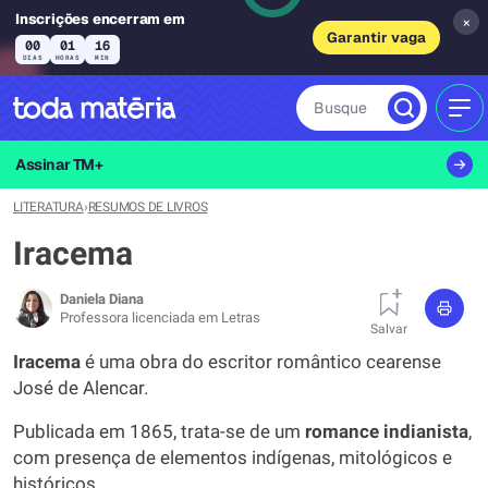
Inscrições encerram em
×
Garantir vaga
00
01
16
DIAS
HORAS
MIN
Busque
MEN
Assinar TM+
LITERATURA
›
RESUMOS DE LIVROS
Iracema
Daniela Diana
Professora licenciada em Letras
Salvar
Iracema
é uma obra do escritor romântico cearense
José de Alencar.
Publicada em 1865, trata-se de um
romance indianista
,
com presença de elementos indígenas, mitológicos e
históricos.