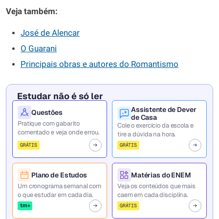
Veja também:
José de Alencar
O Guarani
Principais obras e autores do Romantismo
Estudar não é só ler
Assistente de Dever
Questões
de Casa
Pratique com gabarito
Cole o exercício da escola e
comentado e veja onde errou.
tire a dúvida na hora.
GRÁTIS
GRÁTIS
Plano de Estudos
Matérias do ENEM
Um cronograma semanal com
Veja os conteúdos que mais
o que estudar em cada dia.
caem em cada disciplina.
tm+
GRÁTIS