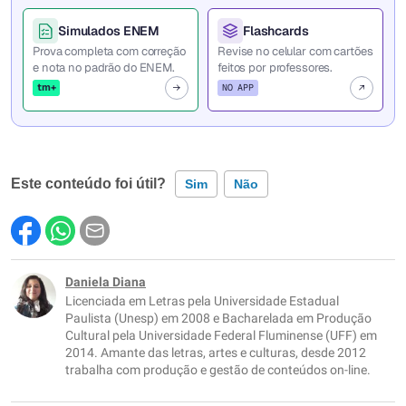
Simulados ENEM
Flashcards
Prova completa com correção
Revise no celular com cartões
e nota no padrão do ENEM.
feitos por professores.
tm+
NO APP
Este conteúdo foi útil?
Sim
Não
Este conteúdo contém informação incorreta
Este conteúdo não tem a informação que procuro
Daniela Diana
Licenciada em Letras pela Universidade Estadual
Outro
Paulista (Unesp) em 2008 e Bacharelada em Produção
Cultural pela Universidade Federal Fluminense (UFF) em
2014. Amante das letras, artes e culturas, desde 2012
trabalha com produção e gestão de conteúdos on-line.