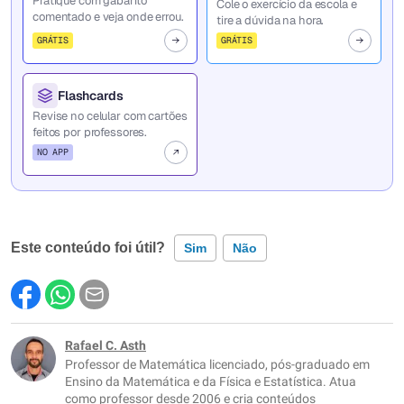
Pratique com gabarito
Cole o exercício da escola e
comentado e veja onde errou.
tire a dúvida na hora.
GRÁTIS
GRÁTIS
Flashcards
Revise no celular com cartões
feitos por professores.
NO APP
Este conteúdo foi útil?
Sim
Não
Este conteúdo contém informação incorreta
Este conteúdo não tem a informação que procuro
Rafael C. Asth
Professor de Matemática licenciado, pós-graduado em
Outro
Ensino da Matemática e da Física e Estatística. Atua
como professor desde 2006 e cria conteúdos