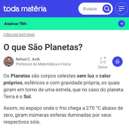
Busque
MEN
Assinar TM+
CIÊNCIAS NATURAIS
O que São Planetas?
Rafael C. Asth
Professor de Matemática e Física
Salvar
Os
Planetas
são corpos celestes
sem luz
e
calor
próprios
, esféricos e com gravidade própria, os quais
giram em torno de uma estrela, que no caso do planeta
Terra é o
Sol
.
Assim, no espaço onde o frio chega a 270 °C abaixo de
zero, giram inúmeras esferas iluminadas por seus
respectivos sóis.