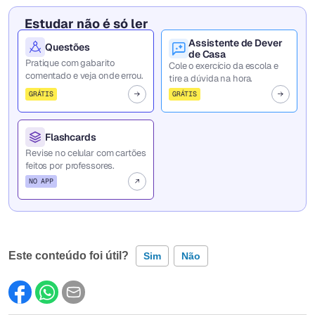
Estudar não é só ler
Assistente de Dever
Questões
de Casa
Pratique com gabarito
Cole o exercício da escola e
comentado e veja onde errou.
tire a dúvida na hora.
GRÁTIS
GRÁTIS
Flashcards
Revise no celular com cartões
feitos por professores.
NO APP
Este conteúdo foi útil?
Sim
Não
Este conteúdo contém informação incorreta