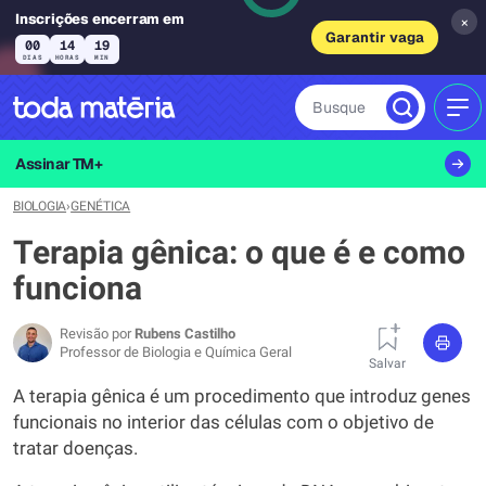
Inscrições encerram em
×
Garantir vaga
00
14
19
DIAS
HORAS
MIN
Busque
MEN
Assinar TM+
BIOLOGIA
›
GENÉTICA
Terapia gênica: o que é e como
funciona
Revisão por
Rubens Castilho
Professor de Biologia e Química Geral
Salvar
A terapia gênica é um procedimento que introduz genes
funcionais no interior das células com o objetivo de
tratar doenças.