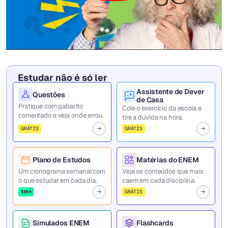
Estudar não é só ler
Assistente de Dever
Questões
de Casa
Pratique com gabarito
Cole o exercício da escola e
comentado e veja onde errou.
tire a dúvida na hora.
GRÁTIS
GRÁTIS
Plano de Estudos
Matérias do ENEM
Um cronograma semanal com
Veja os conteúdos que mais
o que estudar em cada dia.
caem em cada disciplina.
tm+
GRÁTIS
Simulados ENEM
Flashcards