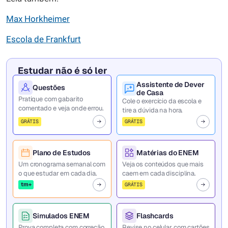
Max Horkheimer
Escola de Frankfurt
Estudar não é só ler
Assistente de Dever
Questões
de Casa
Pratique com gabarito
Cole o exercício da escola e
comentado e veja onde errou.
tire a dúvida na hora.
GRÁTIS
GRÁTIS
Plano de Estudos
Matérias do ENEM
Um cronograma semanal com
Veja os conteúdos que mais
o que estudar em cada dia.
caem em cada disciplina.
tm+
GRÁTIS
Simulados ENEM
Flashcards
Prova completa com correção
Revise no celular com cartões