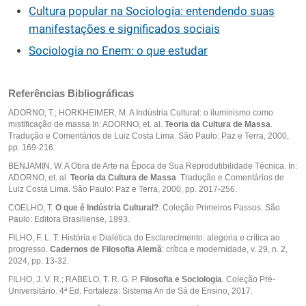
Cultura popular na Sociologia: entendendo suas
manifestações e significados sociais
Sociologia no Enem: o que estudar
Referências Bibliográficas
ADORNO, T.; HORKHEIMER, M. A Indústria Cultural: o iluminismo como
mistificação de massa In: ADORNO, et. al.
Teoria da Cultura de Massa
.
Tradução e Comentários de Luiz Costa Lima. São Paulo: Paz e Terra, 2000,
pp. 169-216.
BENJAMIN, W. A Obra de Arte na Época de Sua Reprodutibilidade Técnica. In:
ADORNO, et. al.
Teoria da Cultura de Massa
. Tradução e Comentários de
Luiz Costa Lima. São Paulo: Paz e Terra, 2000, pp. 2017-256.
COELHO, T.
O que é Indústria Cultural?
. Coleção Primeiros Passos. São
Paulo: Editora Brasiliense, 1993.
FILHO, F. L. T. História e Dialética do Esclarecimento: alegoria e crítica ao
progresso.
Cadernos de Filosofia Alemã
: crítica e modernidade, v. 29, n. 2,
2024, pp. 13-32.
FILHO, J. V. R.; RABELO, T. R. G. P.
Filosofia e Sociologia
. Coleção Pré-
Universitário. 4ª Ed. Fortaleza: Sistema Ari de Sá de Ensino, 2017.