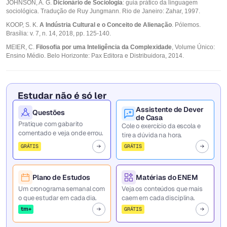
JOHNSON, A. G.
Dicionário de Sociologia
: guia prático da linguagem
sociológica. Tradução de Ruy Jungmann. Rio de Janeiro: Zahar, 1997.
KOOP, S. K.
A Indústria Cultural e o Conceito de Alienação
. Pólemos.
Brasília: v. 7, n. 14, 2018, pp. 125-140.
MEIER, C.
Filosofia por uma Inteligência da Complexidade
, Volume Único:
Ensino Médio. Belo Horizonte: Pax Editora e Distribuidora, 2014.
Estudar não é só ler
Assistente de Dever
Questões
de Casa
Pratique com gabarito
Cole o exercício da escola e
comentado e veja onde errou.
tire a dúvida na hora.
GRÁTIS
GRÁTIS
Plano de Estudos
Matérias do ENEM
Um cronograma semanal com
Veja os conteúdos que mais
o que estudar em cada dia.
caem em cada disciplina.
tm+
GRÁTIS