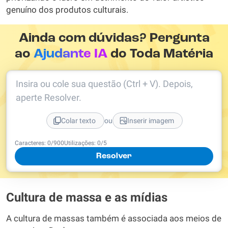
genuíno dos produtos culturais.
Ainda com dúvidas? Pergunta
ao
Ajudante IA
do Toda Matéria
Insira ou cole sua questão (Ctrl + V). Depois,
aperte Resolver.
ou
Colar texto
Inserir imagem
Caracteres:
0
/
900
Utilizações:
0
/5
Resolver
Cultura de massa e as mídias
A cultura de massas também é associada aos meios de