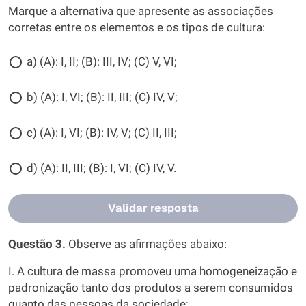
Marque a alternativa que apresente as associações
corretas entre os elementos e os tipos de cultura:
a) (A): I, II; (B): III, IV; (C) V, VI;
b) (A): I, VI; (B): II, III; (C) IV, V;
c) (A): I, VI; (B): IV, V; (C) II, III;
d) (A): II, III; (B): I, VI; (C) IV, V.
Validar resposta
Questão 3.
Observe as afirmações abaixo:
I. A cultura de massa promoveu uma homogeneização e
padronização tanto dos produtos a serem consumidos
quanto das pessoas da sociedade;