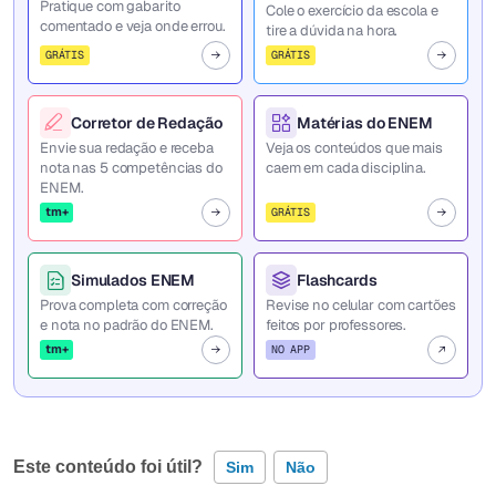
Pratique com gabarito
Cole o exercício da escola e
comentado e veja onde errou.
tire a dúvida na hora.
GRÁTIS
GRÁTIS
Corretor de Redação
Matérias do ENEM
Envie sua redação e receba
Veja os conteúdos que mais
nota nas 5 competências do
caem em cada disciplina.
ENEM.
tm+
GRÁTIS
Simulados ENEM
Flashcards
Prova completa com correção
Revise no celular com cartões
e nota no padrão do ENEM.
feitos por professores.
tm+
NO APP
Este conteúdo foi útil?
Sim
Não