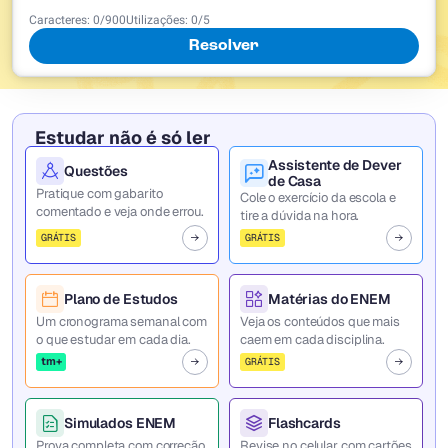
Caracteres:
0
/
900
Utilizações:
0
/5
Resolver
Estudar não é só ler
Assistente de Dever
Questões
de Casa
Pratique com gabarito
Cole o exercício da escola e
comentado e veja onde errou.
tire a dúvida na hora.
GRÁTIS
GRÁTIS
Plano de Estudos
Matérias do ENEM
Um cronograma semanal com
Veja os conteúdos que mais
o que estudar em cada dia.
caem em cada disciplina.
tm+
GRÁTIS
Simulados ENEM
Flashcards
Prova completa com correção
Revise no celular com cartões