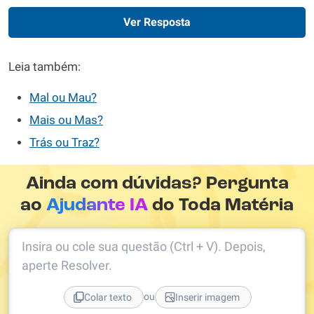
Ver Resposta
Leia também:
Mal ou Mau?
Mais ou Mas?
Trás ou Traz?
Ainda com dúvidas? Pergunta
ao
Ajudante IA
do Toda Matéria
Insira ou cole sua questão (Ctrl + V). Depois,
aperte Resolver.
ou
Colar texto
Inserir imagem