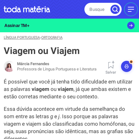
Busque
MEN
Assinar TM+
LÍNGUA PORTUGUESA
›
ORTOGRAFIA
Viagem ou Viajem
+
Márcia Fernandes
Professora de Língua Portuguesa e Literatura
Salvar
É possível que você já tenha tido dificuldade em utilizar
as palavras
viagem
ou
viajem
, já que ambas existem e
estão corretas mediante o seu contexto.
Essa dúvida acontece em virtude da semelhança do
som entre as letras
g
e
j
. Isso porque as palavras
viagem e viajem são classificadas como homófonas, ou
seja, suas pronúncias são idênticas, mas as grafias são
diferentes.