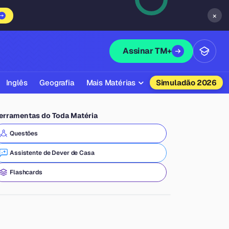
×
Assinar TM+
Inglês
Geografia
Mais Matérias
Simuladão 2026
Biologia
erramentas do Toda Matéria
Química
Questões
Física
Assistente de Dever de Casa
Filosofia
Flashcards
Literatura
Sociologia
Educação Física