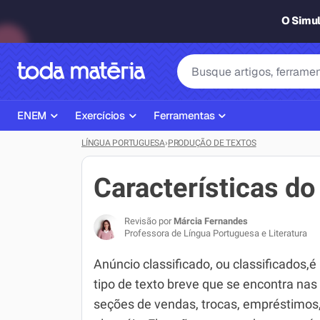
O Simu
ENEM
Exercícios
Ferramentas
LÍNGUA PORTUGUESA
›
PRODUÇÃO DE TEXTOS
Página Inicial ENEM
ENEM
Ajudante de Dever de Casa
Plano de Estudos
Matemática
Corretor de Redação
Características do
Matérias do ENEM
Português
Exercícios
Revisão por
Márcia Fernandes
Corretor de Redação
História
Gerador Referências Bibliográfi
Professora de Língua Portuguesa e Literatura
Exercícios ENEM
Biologia
Anúncio classificado, ou classificados,
tipo de texto breve que se encontra nas
Simulados ENEM
Inglês
seções de vendas, trocas, empréstimos
Tira Dúvidas
Geografia