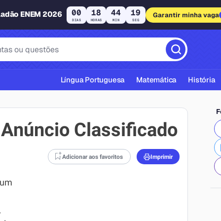
00
18
44
19
ladão ENEM 2026
Garantir minha vaga
DIAS
HORAS
MIN
SEG
Língua Portuguesa
Matemática
História
F
 Anúncio Classificado
Adicionar aos favoritos
Imprimir
cas ABNT
é um
,