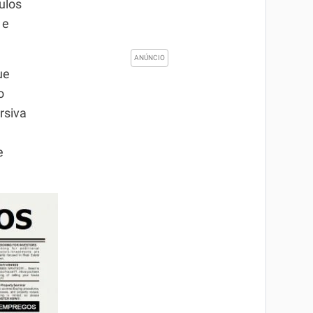
ulos
 e
ue
o
rsiva
e