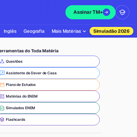
Assinar TM+
Inglês
Geografia
Mais Matérias
Simuladão 2026
Biologia
erramentas do Toda Matéria
Química
Questões
Física
Assistente de Dever de Casa
Filosofia
Plano de Estudos
Literatura
Matérias do ENEM
Sociologia
Simulados ENEM
Educação Física
Flashcards
Todas as Matérias