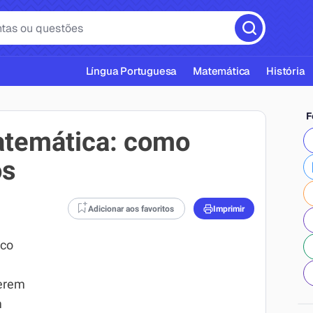
Língua Portuguesa
Matemática
História
F
temática: como
os
cas ABNT
Adicionar aos favoritos
Imprimir
ico
serem
m