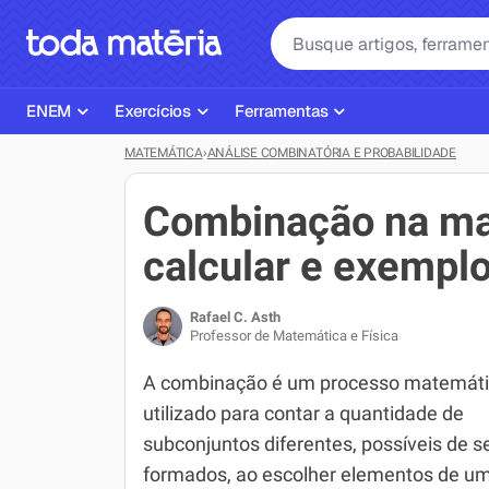
ENEM
Exercícios
Ferramentas
MATEMÁTICA
›
ANÁLISE COMBINATÓRIA E PROBABILIDADE
Página Inicial ENEM
ENEM
Ajudante de Dever de Casa
Plano de Estudos
Matemática
Corretor de Redação
Combinação na ma
Matérias do ENEM
Português
Exercícios
calcular e exempl
Corretor de Redação
História
Gerador Referências Bibliográfi
Rafael C. Asth
Exercícios ENEM
Biologia
Professor de Matemática e Física
Simulados ENEM
Inglês
A combinação é um processo matemát
utilizado para contar a quantidade de
Tira Dúvidas
Geografia
subconjuntos diferentes, possíveis de 
Simulador SiSU
Física
formados, ao escolher elementos de u