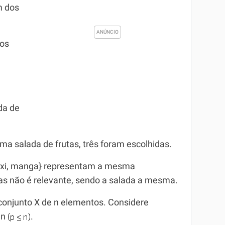
m dos
tos
da de
uma salada de frutas, três foram escolhidas.
axi, manga} representam a mesma
as não é relevante, sendo a salada a mesma.
onjunto X de n elementos. Considere
 n
.