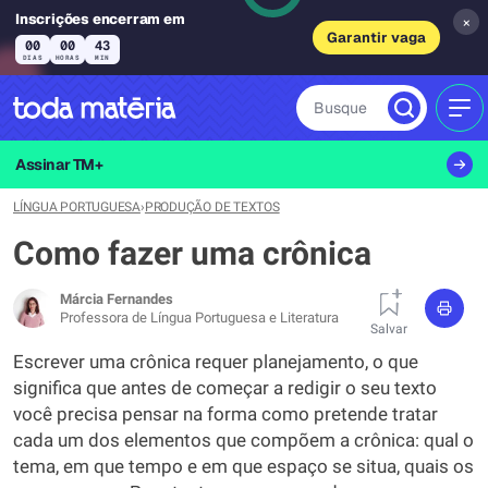
Inscrições encerram em
×
Garantir vaga
00
00
43
DIAS
HORAS
MIN
Busque
MEN
Assinar TM+
LÍNGUA PORTUGUESA
›
PRODUÇÃO DE TEXTOS
Como fazer uma crônica
Márcia Fernandes
Professora de Língua Portuguesa e Literatura
Salvar
Escrever uma crônica requer planejamento, o que
significa que antes de começar a redigir o seu texto
você precisa pensar na forma como pretende tratar
cada um dos elementos que compõem a crônica: qual o
tema, em que tempo e em que espaço se situa, quais os