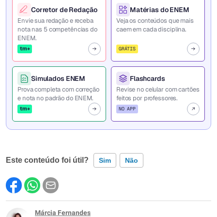
Corretor de Redação
Matérias do ENEM
Envie sua redação e receba
Veja os conteúdos que mais
nota nas 5 competências do
caem em cada disciplina.
ENEM.
tm+
GRÁTIS
Simulados ENEM
Flashcards
Prova completa com correção
Revise no celular com cartões
e nota no padrão do ENEM.
feitos por professores.
tm+
NO APP
Este conteúdo foi útil?
Sim
Não
Este conteúdo contém informação incorreta
Este conteúdo não tem a informação que procuro
Márcia Fernandes