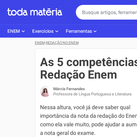
ENEM
Exercícios
Ferramentas
ENEM
›
REDAÇÃO NO ENEM
Página Inicial ENEM
ENEM
Ajudante de Dever de Casa
Plano de Estudos
Matemática
Corretor de Redação
As 5 competências
Matérias do ENEM
Português
Exercícios
Redação Enem
Corretor de Redação
História
Gerador Referências Bibliográfi
Márcia Fernandes
Exercícios ENEM
Biologia
Professora de Língua Portuguesa e Literatura
Simulados ENEM
Inglês
Nessa altura, você já deve saber qual
importância da nota da redação do Ene
Tira Dúvidas
Geografia
como ela vale muito, pode ajudar a aum
Simulador SiSU
Física
a nota geral do exame.