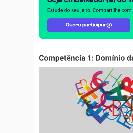
Seja embaixador(a) do 
Estude do seu jeito. Compartilhe com
Quero participar
Competência 1: Domínio da