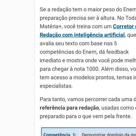
Química
Se a redação tem o maior peso do Enem
Todos os Exercícios
preparação precisa ser à altura. No Tod
Matéria+, você treina com um
Corretor
Redação com inteligência artificial
, qu
avalia seu texto com base nas 5
competências do Enem, dá feedback
imediato e mostra onde você pode melh
para chegar à nota 1000. Além disso, v
tem acesso a modelos prontos, temas 
especialistas.
Para tanto, vamos percorrer cada uma 
referência para redação
, usadas como c
preparado para o que vem pela frente.