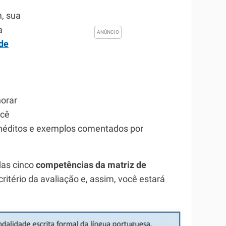
, sua
a
 de
e
orar
ocê
inéditos e exemplos comentados por
das cinco
competências da matriz de
ritério da avaliação e, assim, você estará