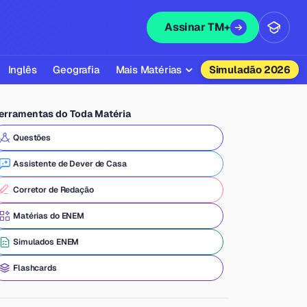
Assinar TM+
Inglês
Geografia
Mais Matérias
Simuladão 2026
Biologia
erramentas do Toda Matéria
Química
Questões
Física
Assistente de Dever de Casa
Filosofia
Corretor de Redação
Literatura
Matérias do ENEM
Sociologia
Simulados ENEM
Educação Física
Flashcards
Todas as Matérias