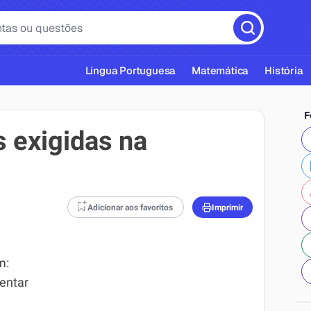
Língua Portuguesa
Matemática
História
F
 exigidas na
cas ABNT
Adicionar aos favoritos
Imprimir
m:
entar