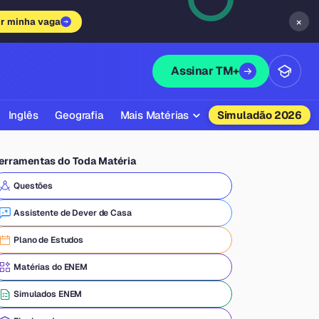
×
ir minha vaga
Assinar TM+
Inglês
Geografia
Mais Matérias
Simuladão 2026
Biologia
erramentas do Toda Matéria
Química
Questões
Física
Assistente de Dever de Casa
Filosofia
Plano de Estudos
Literatura
Matérias do ENEM
Sociologia
Simulados ENEM
Educação Física