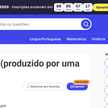
00
05
47
16
 2026
· inscrições encerram em
Garant
DIAS
HORAS
MIN
SEG
Língua Portuguesa
Matemática
História
F
 (produzido por uma
cas ABNT
+
NOVIDADE
Adicionar aos favoritos
Imprimir
a um