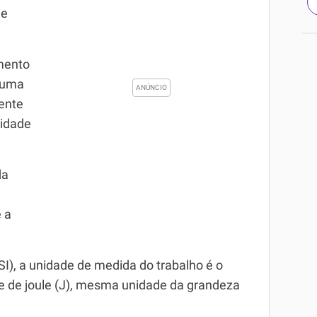
ue
mento
é uma
ente
nidade
da
 a
I), a unidade de medida do trabalho é o
 de joule (J), mesma unidade da grandeza