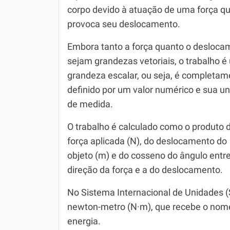
corpo devido à atuação de uma força q
Simulador SiSU
Física
provoca seu deslocamento.
Química
Embora tanto a força quanto o desloca
Todos os Exercícios
sejam grandezas vetoriais, o trabalho 
grandeza escalar, ou seja, é completam
definido por um valor numérico e sua u
de medida.
O trabalho é calculado como o produto 
força aplicada (N), do deslocamento do
objeto (m) e do cosseno do ângulo entre
direção da força e a do deslocamento.
No Sistema Internacional de Unidades (S
newton-metro (N·m), que recebe o nome
energia.