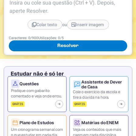
Insira ou cole sua questão (Ctrl + V). Depois,
aperte Resolver.
ou
Colar texto
Inserir imagem
Caracteres:
0
/
900
Utilizações:
0
/5
Resolver
Estudar não é só ler
Assistente de Dever
Questões
de Casa
Pratique com gabarito
Cole o exercício da escola e
comentado e veja onde errou.
tire a dúvida na hora.
GRÁTIS
GRÁTIS
Plano de Estudos
Matérias do ENEM
Um cronograma semanal com
Veja os conteúdos que mais
o que estudar em cada dia.
caem em cada disciplina.