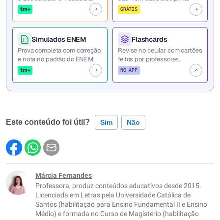
tm+
GRÁTIS
Simulados ENEM
Flashcards
Prova completa com correção
Revise no celular com cartões
e nota no padrão do ENEM.
feitos por professores.
tm+
NO APP
Este conteúdo foi útil?
Sim
Não
Este conteúdo contém informação incorreta
Este conteúdo não tem a informação que procuro
Márcia Fernandes
Professora, produz conteúdos educativos desde 2015.
Outro
Licenciada em Letras pela Universidade Católica de
Santos (habilitação para Ensino Fundamental II e Ensino
Médio) e formada no Curso de Magistério (habilitação