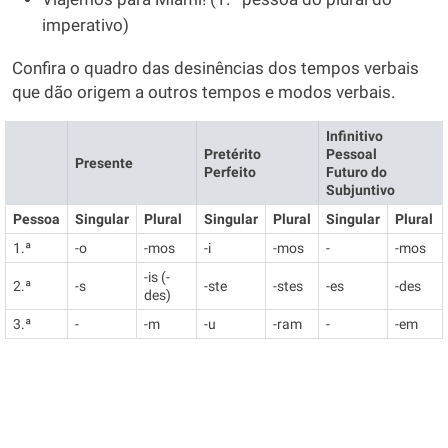
imperativo)
Confira o quadro das desinências dos tempos verbais
que dão origem a outros tempos e modos verbais.
Infinitivo
Pretérito
Pessoal
Presente
Perfeito
Futuro do
Subjuntivo
Pessoa
Singular
Plural
Singular
Plural
Singular
Plural
1.ª
-o
-mos
-i
-mos
-
-mos
-is (-
2.ª
-s
-ste
-stes
-es
-des
des)
3.ª
-
-m
-u
-ram
-
-em