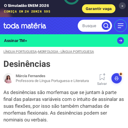
O Simuladão ENEM 2026
×
Garantir vaga
COMEÇA EM
2H 28MIN 58S
Busque
MEN
Assinar TM+
LÍNGUA PORTUGUESA
›
MORFOLOGIA - LÍNGUA PORTUGUESA
Desinências
+
Márcia Fernandes
Professora de Língua Portuguesa e Literatura
Salvar
As desinências são morfemas que se juntam à parte
final das palavras variáveis com o intuito de assinalar as
suas flexões, por isso são também chamadas de
morfemas flexionais. As desinências podem ser
nominais ou verbais.