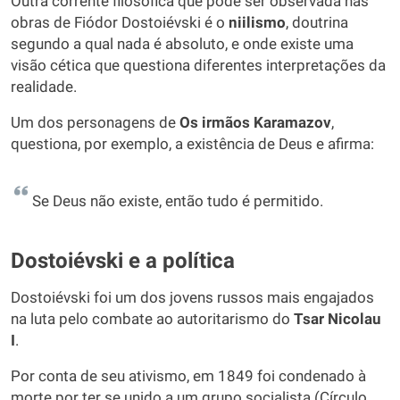
Outra corrente filosófica que pode ser observada nas
obras de Fiódor Dostoiévski é o
niilismo
, doutrina
segundo a qual nada é absoluto, e onde existe uma
visão cética que questiona diferentes interpretações da
realidade.
Um dos personagens de
Os irmãos Karamazov
,
questiona, por exemplo, a existência de Deus e afirma:
Se Deus não existe, então tudo é permitido.
Dostoiévski e a política
Dostoiévski foi um dos jovens russos mais engajados
na luta pelo combate ao autoritarismo do
Tsar Nicolau
I
.
Por conta de seu ativismo, em 1849 foi condenado à
morte por ter se unido a um grupo socialista (Círculo