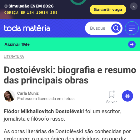
O Simuladão ENEM 2026
×
Garantir vaga
COMEÇA EM
13H 10MIN 24S
Busque
MEN
Assinar TM+
LITERATURA
Dostoiévski: biografia e resumo
das principais obras
Carla Muniz
Professora licenciada em Letras
Salvar
Fiódor Mikhailovitch Dostoiévski
foi um escritor,
jornalista e filósofo russo.
As obras literárias de Dostoiévski são conhecidas por
explorarem o psicológico dos indivíduos, no que diz