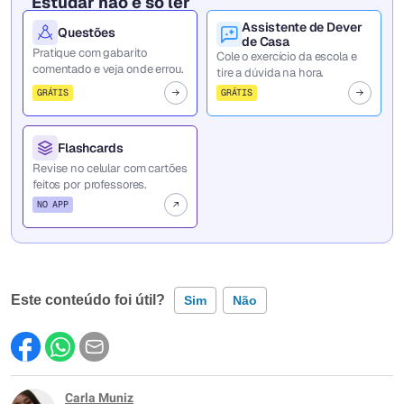
Estudar não é só ler
Assistente de Dever
Questões
de Casa
Pratique com gabarito
Cole o exercício da escola e
comentado e veja onde errou.
tire a dúvida na hora.
GRÁTIS
GRÁTIS
Flashcards
Revise no celular com cartões
feitos por professores.
NO APP
Este conteúdo foi útil?
Sim
Não
Este conteúdo contém informação incorreta
Este conteúdo não tem a informação que procuro
Carla Muniz