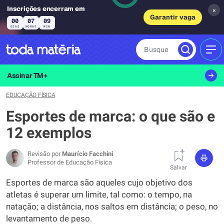
Inscrições encerram em
×
Garantir vaga
00
07
09
DIAS
HORAS
MIN
Busque
MEN
Assinar TM+
EDUCAÇÃO FÍSICA
Esportes de marca: o que são e
12 exemplos
Revisão por
Maurício Facchini
Professor de Educação Física
Salvar
Esportes de marca são aqueles cujo objetivo dos
atletas é superar um limite, tal como: o tempo, na
natação; a distância, nos saltos em distância; o peso, no
levantamento de peso.