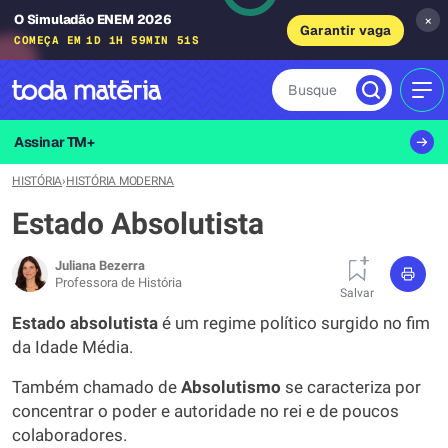
O Simuladão ENEM 2026
×
Garantir vaga
COMEÇA EM
1D 1H 59MIN 50S
Busque
MEN
Assinar TM+
HISTÓRIA
›
HISTÓRIA MODERNA
Estado Absolutista
Juliana Bezerra
Professora de História
Salvar
Estado absolutista
é um regime político surgido no fim
da Idade Média.
Também chamado de
Absolutismo
se caracteriza por
concentrar o poder e autoridade no rei e de poucos
colaboradores.