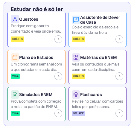
Estudar não é só ler
Assistente de Dever
Questões
de Casa
Pratique com gabarito
Cole o exercício da escola e
comentado e veja onde errou.
tire a dúvida na hora.
GRÁTIS
GRÁTIS
Plano de Estudos
Matérias do ENEM
Um cronograma semanal com
Veja os conteúdos que mais
o que estudar em cada dia.
caem em cada disciplina.
tm+
GRÁTIS
Simulados ENEM
Flashcards
Prova completa com correção
Revise no celular com cartões
e nota no padrão do ENEM.
feitos por professores.
tm+
NO APP