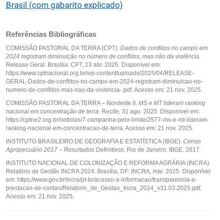
Brasil (com gabarito explicado)
Referências Bibliográficas
COMISSÃO PASTORAL DA TERRA (CPT).
Dados de conflitos no campo em
2024 registram diminuição no número de conflitos, mas não da violência
.
Release Geral. Brasília: CPT, 23 abr. 2025. Disponível em:
https://www.cptnacional.org.br/wp-content/uploads/2025/04/RELEASE-
GERAL-Dados-de-conflitos-no-campo-em-2024-registram-diminuicao-no-
numero-de-conflitos-mas-nao-da-violencia-.pdf. Acesso em: 21 nov. 2025.
COMISSÃO PASTORAL DA TERRA – Nordeste II.
MS e MT lideram ranking
nacional em concentração de terra
. Recife, 31 ago. 2025. Disponível em:
https://cptne2.org.br/noticias/7-campanha-pelo-limite/2577-ms-e-mt-lideram-
ranking-nacional-em-concentracao-de-terra. Acesso em: 21 nov. 2025.
INSTITUTO BRASILEIRO DE GEOGRAFIA E ESTATÍSTICA (IBGE).
Censo
Agropecuário 2017 – Resultados Definitivos
. Rio de Janeiro: IBGE, 2017.
INSTITUTO NACIONAL DE COLONIZAÇÃO E REFORMA AGRÁRIA (INCRA).
Relatório de Gestão INCRA 2024. Brasília, DF: INCRA, mar. 2025. Disponível
em: https://www.gov.br/incra/pt-br/acesso-a-informacao/transparencia-e-
prestacao-de-contas/Relatorio_de_Gestao_Incra_2024_v31.03.2025.pdf.
Acesso em: 21 nov. 2025.