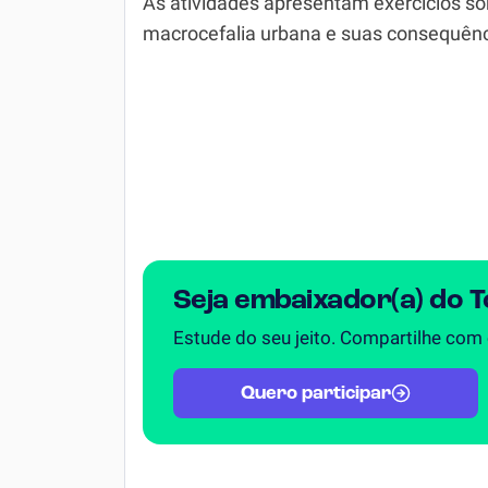
As atividades apresentam exercícios so
Química
macrocefalia urbana e suas consequênc
Todos os Exercícios
Seja embaixador(a) do 
Estude do seu jeito. Compartilhe com
Quero participar