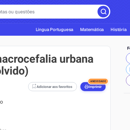
Língua Portuguesa
Matemática
História
F
macrocefalia urbana
lvido)
cas ABNT
+
NOVIDADE
Adicionar aos favoritos
Imprimir
 o