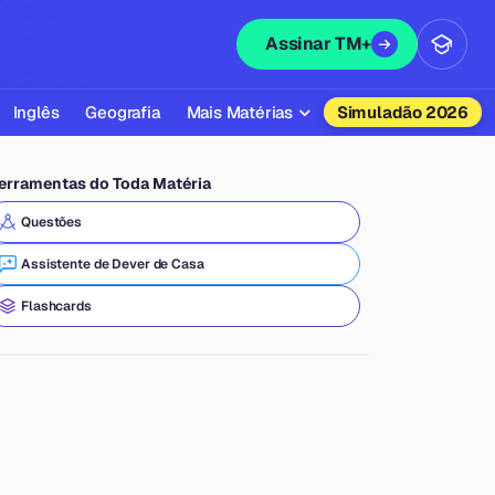
Assinar TM+
Inglês
Geografia
Mais Matérias
Simuladão 2026
Biologia
erramentas do Toda Matéria
Química
Questões
Física
Assistente de Dever de Casa
Filosofia
Flashcards
Literatura
Sociologia
Educação Física
Todas as Matérias