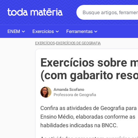
ENEM
Exercícios
Ferramentas
EXERCÍCIOS
›
EXERCÍCIOS DE GEOGRAFIA
Página Inicial ENEM
ENEM
Ajudante de Dever de Casa
Plano de Estudos
Matemática
Corretor de Redação
Exercícios sobre 
Matérias do ENEM
Português
Exercícios
(com gabarito reso
Corretor de Redação
História
Gerador Referências Bibliográfi
Amanda Scofano
Exercícios ENEM
Biologia
Professora de Geografia
Simulados ENEM
Inglês
Confira as atividades de Geografia para
Ensino Médio, elaboradas conforme as
Tira Dúvidas
Geografia
habilidades indicadas na BNCC.
Simulador SiSU
Física