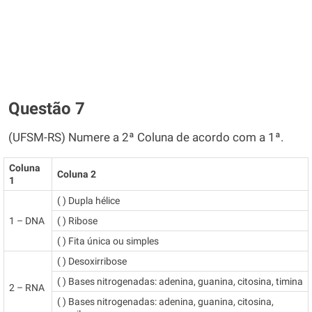
Questão 7
(UFSM-RS) Numere a 2ª Coluna de acordo com a 1ª.
Coluna
Coluna 2
1
( ) Dupla hélice
1 – DNA
( ) Ribose
( ) Fita única ou simples
( ) Desoxirribose
( ) Bases nitrogenadas: adenina, guanina, citosina, timina
2 – RNA
( ) Bases nitrogenadas: adenina, guanina, citosina,