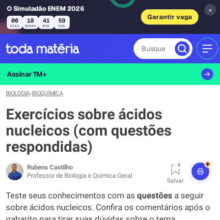
O Simuladão ENEM 2026
×
Garantir vaga
00
18
41
58
DIAS
HORAS
MIN
SEG
Busque
MEN
Assinar TM+
BIOLOGIA
›
BIOQUÍMICA
Exercícios sobre ácidos
nucleicos (com questões
respondidas)
+
Rubens Castilho
Professor de Biologia e Química Geral
Salvar
Teste seus conhecimentos com as
questões
a seguir
sobre ácidos nucleicos. Confira os comentários após o
gabarito para tirar suas dúvidas sobre o tema.