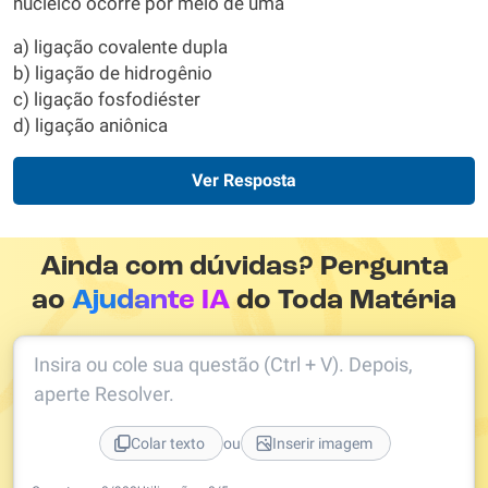
nucleico ocorre por meio de uma
a) ligação covalente dupla
b) ligação de hidrogênio
c) ligação fosfodiéster
d) ligação aniônica
Ver Resposta
Ainda com dúvidas? Pergunta
ao
Ajudante IA
do Toda Matéria
Insira ou cole sua questão (Ctrl + V). Depois,
aperte Resolver.
ou
Colar texto
Inserir imagem