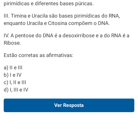
pirimídicas e diferentes bases púricas.
III. Timina e Uracila são bases pirimídicas do RNA,
enquanto Uracila e Citosina compõem o DNA.
IV. A pentose do DNA é a desoxirribose e a do RNA é a
Ribose.
Estão corretas as afirmativas:
a) II e III
b) I e IV
c) I, II e III
d) I, III e IV
Ver Resposta