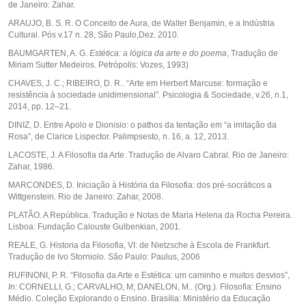
de Janeiro: Zahar.
ARAUJO, B. S. R. O Conceito de Aura, de Walter Benjamin, e a Indústria
Cultural. Pós v.17 n. 28, São Paulo,Dez. 2010.
BAUMGARTEN, A. G.
Estética: a lógica da arte e do poema
, Tradução de
Miriam Sutter Medeiros. Petrópolis: Vozes, 1993)
CHAVES, J. C.; RIBEIRO, D. R.. “Arte em Herbert Marcuse: formação e
resistência à sociedade unidimensional”. Psicologia & Sociedade, v.26, n.1,
2014, pp. 12–21.
DINIZ, D. Entre Apolo e Dionisio: o pathos da tentação em “a imitação da
Rosa”, de Clarice Lispector. Palimpsesto, n. 16, a. 12, 2013.
LACOSTE, J. A Filosofia da Arte. Tradução de Alvaro Cabral. Rio de Janeiro:
Zahar, 1986.
MARCONDES, D. Iniciação à História da Filosofia: dos pré-socráticos a
Wittgenstein. Rio de Janeiro: Zahar, 2008.
PLATÃO. A República. Tradução e Notas de Maria Helena da Rocha Pereira.
Lisboa: Fundação Calouste Gulbenkian, 2001.
REALE, G. Historia da Filosofia, VI: de Nietzsche à Escola de Frankfurt.
Tradução de Ivo Storniolo. São Paulo: Paulus, 2006
RUFINONI, P. R. “Filosofia da Arte e Estética: um caminho e muitos desvios”,
In:
CORNELLI, G.; CARVALHO, M; DANELON, M.. (Org.). Filosofia: Ensino
Médio. Coleção Explorando o Ensino. Brasília: Ministério da Educação