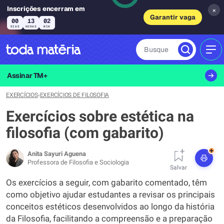
Inscrições encerram em
×
Garantir vaga
00
13
01
DIAS
HORAS
MIN
Busque
MEN
Assinar TM+
EXERCÍCIOS
›
EXERCÍCIOS DE FILOSOFIA
Exercícios sobre estética na
filosofia (com gabarito)
+
Anita Sayuri Aguena
Professora de Filosofia e Sociologia
Salvar
Os exercícios a seguir, com gabarito comentado, têm
como objetivo ajudar estudantes a revisar os principais
conceitos estéticos desenvolvidos ao longo da história
da Filosofia, facilitando a compreensão e a preparação