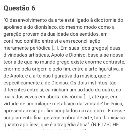
Questão 6
"O desenvolvimento da arte está ligado à dicotomia do
apolíneo e do dionisíaco, do mesmo modo como a
geração provém da dualidade dos sentidos, em
contínuo conflito entre si e em reconciliação
meramente periódica [...I. Em suas [dos gregos] duas
divindades artísticas, Apolo e Dioniso, baseia-se nossa
teoria de que no mundo grego existe enorme contraste,
enorme pela origem e pelo fim, entre a arte figurativa, a
de Apolo, e a arte não figurativa da música, que é
especificamente a de Dioniso. Os dois instintos, tão
diferentes entre si, caminham um ao lado do outro, no
mais das vezes em aberta discórdia [...I, até que, em
virtude de um milagre metafísico da ʼvontadeʼ helênica,
apresentam-se por fim acoplados um ao outro. E nesse
acoplamento final gera-se a obra de arte, tão dionisíaca
quanto apolínea, que é a tragédia ática". (NIETZSCHE