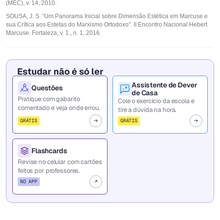
(MEC), v. 14, 2010.
SOUSA, J. S. “Um Panorama Inicial sobre Dimensão Estética em Marcuse e
sua Crítica aos Estetas do Marxismo Ortodoxo”. II Encontro Nacional Hebert
Marcuse. Fortaleza, v. 1., n. 1, 2016.
Estudar não é só ler
Assistente de Dever
Questões
de Casa
Pratique com gabarito
Cole o exercício da escola e
comentado e veja onde errou.
tire a dúvida na hora.
GRÁTIS
GRÁTIS
Flashcards
Revise no celular com cartões
feitos por professores.
NO APP