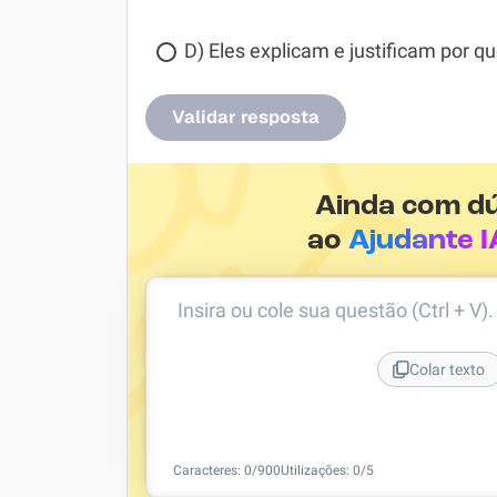
D) Eles explicam e justificam por qu
Validar resposta
Ainda com d
ao
Ajudante I
Insira ou cole sua questão (Ctrl + V)
Colar texto
Caracteres:
0
/
900
Utilizações:
0
/5