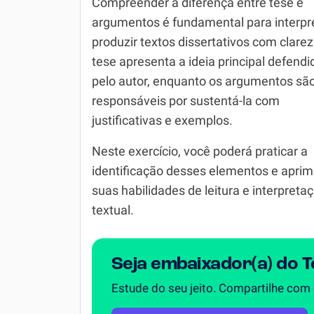
Compreender a diferença entre tese e
argumentos é fundamental para interpr
Simulador SiSU
Física
produzir textos dissertativos com clarez
Química
tese apresenta a ideia principal defendi
pelo autor, enquanto os argumentos sã
Todos os Exercícios
responsáveis por sustentá-la com
justificativas e exemplos.
Neste exercício, você poderá praticar a
identificação desses elementos e aprim
suas habilidades de leitura e interpreta
textual.
Seja embaixador(a) do 
Estude do seu jeito. Compartilhe com