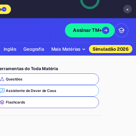
×
a
Assinar TM+
Inglês
Geografia
Mais Matérias
Simuladão 2026
Biologia
erramentas do Toda Matéria
Química
Questões
Física
Assistente de Dever de Casa
Filosofia
Flashcards
Literatura
Sociologia
Educação Física