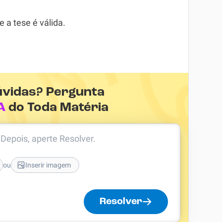
e a tese é válida.
úvidas? Pergunta
A
do Toda Matéria
. Depois, aperte Resolver.
ou
Inserir imagem
Resolver