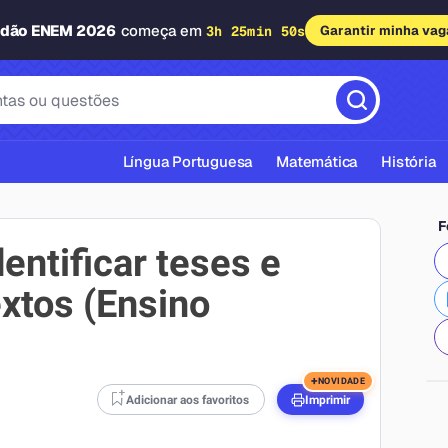
adão ENEM 2026
começa em
3h 25min 49s
Garantir minha vag
Língua Portuguesa
Matemática
História
F
entificar teses e
xtos (Ensino
cas ABNT
+
NOVIDADE
Adicionar aos favoritos
Imprimir