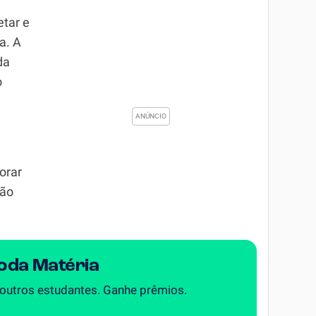
etar e
a. A
da
o
orar
ção
Toda Matéria
 outros estudantes. Ganhe prêmios.