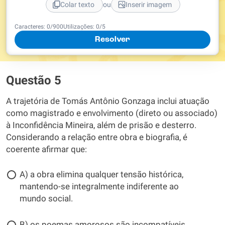
ou
Colar texto
Inserir imagem
Caracteres:
0
/
900
Utilizações:
0
/5
Resolver
Questão 5
A trajetória de Tomás Antônio Gonzaga inclui atuação
como magistrado e envolvimento (direto ou associado)
à Inconfidência Mineira, além de prisão e desterro.
Considerando a relação entre obra e biografia, é
coerente afirmar que:
A) a obra elimina qualquer tensão histórica,
mantendo-se integralmente indiferente ao
mundo social.
B) os poemas amorosos são incompatíveis