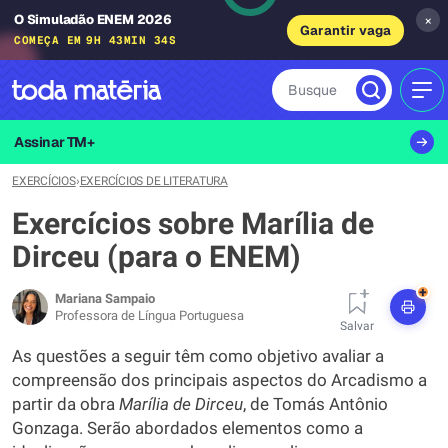
O Simuladão ENEM 2026
×
Garantir vaga
COMEÇA EM
9H 43MIN 33S
Busque
MEN
Assinar TM+
EXERCÍCIOS
›
EXERCÍCIOS DE LITERATURA
Exercícios sobre Marília de
Dirceu (para o ENEM)
+
Mariana Sampaio
Professora de Língua Portuguesa
Salvar
As questões a seguir têm como objetivo avaliar a
compreensão dos principais aspectos do Arcadismo a
partir da obra
Marília de Dirceu
, de Tomás Antônio
Gonzaga. Serão abordados elementos como a