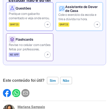
Estudar não é só ler
Assistente de Dever
Questões
de Casa
Pratique com gabarito
Cole o exercício da escola e
comentado e veja onde errou.
tire a dúvida na hora.
GRÁTIS
GRÁTIS
Flashcards
Revise no celular com cartões
feitos por professores.
NO APP
Este conteúdo foi útil?
Sim
Não
Este conteúdo contém informação incorreta
Este conteúdo não tem a informação que procuro
Mariana Sampaio