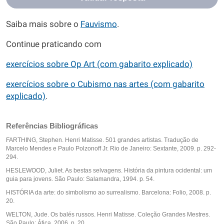
Saiba mais sobre o
Fauvismo
.
Continue praticando com
exercícios sobre Op Art (com gabarito explicado)
exercícios sobre o Cubismo nas artes (com gabarito
explicado)
.
Referências Bibliográficas
FARTHING, Stephen. Henri Matisse. 501 grandes artistas. Tradução de
Marcelo Mendes e Paulo Polzonoff Jr. Rio de Janeiro: Sextante, 2009. p. 292-
294.
HESLEWOOD, Juliet. As bestas selvagens. História da pintura ocidental: um
guia para jovens. São Paulo: Salamandra, 1994. p. 54.
HISTÓRIA da arte: do simbolismo ao surrealismo. Barcelona: Folio, 2008. p.
20.
WELTON, Jude. Os balés russos. Henri Matisse. Coleção Grandes Mestres.
São Paulo: Ática, 2006. p. 20