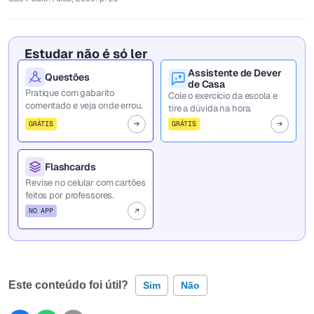
Estudar não é só ler
Assistente de Dever
Questões
de Casa
Pratique com gabarito
Cole o exercício da escola e
comentado e veja onde errou.
tire a dúvida na hora.
GRÁTIS
GRÁTIS
Flashcards
Revise no celular com cartões
feitos por professores.
NO APP
Este conteúdo foi útil?
Sim
Não