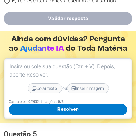
E) representar apenas a escuridão e a sombra
Validar resposta
Ainda com dúvidas? Pergunta
ao
Ajudante IA
do Toda Matéria
Insira ou cole sua questão (Ctrl + V). Depois,
aperte Resolver.
ou
Colar texto
Inserir imagem
Caracteres:
0
/
900
Utilizações:
0
/5
Resolver
Questão 5