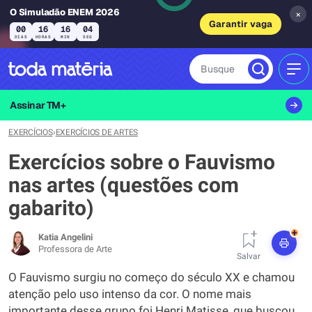
O Simuladão ENEM 2026
×
Garantir vaga
00
16
16
03
DIAS
HORAS
MIN
SEG
Busque
MEN
Assinar TM+
EXERCÍCIOS
›
EXERCÍCIOS DE ARTES
Exercícios sobre o Fauvismo
nas artes (questões com
gabarito)
+
Katia Angelini
Professora de Arte
Salvar
O Fauvismo surgiu no começo do século XX e chamou
atenção pelo uso intenso da cor. O nome mais
importante desse grupo foi Henri Matisse, que buscou