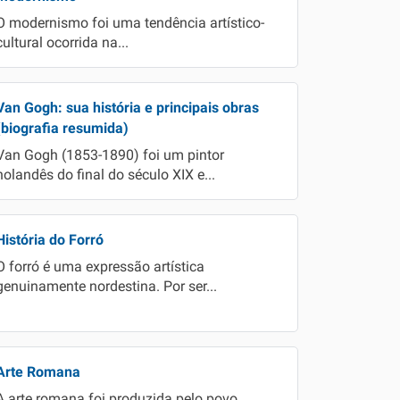
O modernismo foi uma tendência artístico-
Todas as Matérias
cultural ocorrida na...
Van Gogh: sua história e principais obras
(biografia resumida)
Van Gogh (1853-1890) foi um pintor
holandês do final do século XIX e...
História do Forró
O forró é uma expressão artística
genuinamente nordestina. Por ser...
Arte Romana
A arte romana foi produzida pelo povo