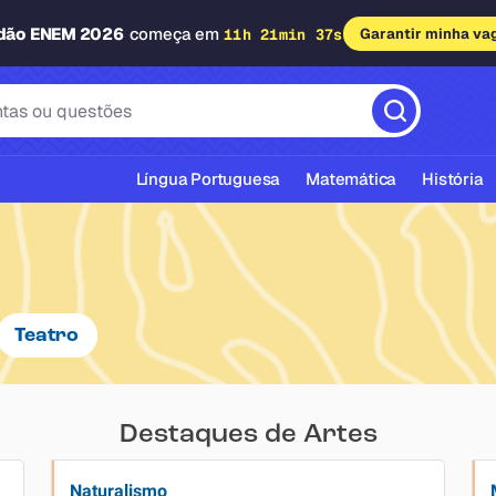
adão ENEM 2026
começa em
11h 21min 36s
Garantir minha va
Língua Portuguesa
Matemática
História
Teatro
cas ABNT
Destaques de Artes
Naturalismo