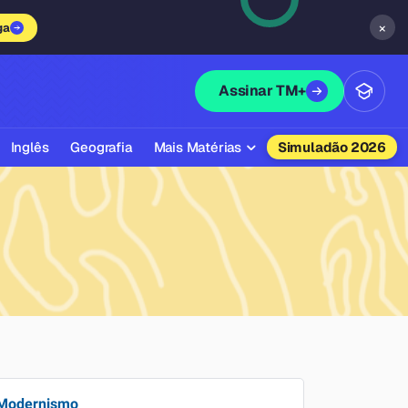
×
ga
Assinar TM+
Inglês
Geografia
Mais Matérias
Simuladão 2026
Biologia
Química
Física
Filosofia
Literatura
Sociologia
Modernismo
Educação Física