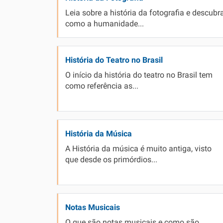
Leia sobre a história da fotografia e descubr
Simulador SiSU
Física
como a humanidade...
Química
Todos os Exercícios
História do Teatro no Brasil
O início da história do teatro no Brasil tem
como referência as...
História da Música
A História da música é muito antiga, visto
que desde os primórdios...
Notas Musicais
O que são notas musicais e como são