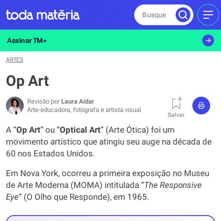
Busque
MEN
Assinar TM+
ARTES
Op Art
Revisão por
Laura Aidar
Arte-educadora, fotógrafa e artista visual
Salvar
A “
Op
Art
” ou “
Optical
Art
” (Arte Ótica) foi um
movimento artístico que atingiu seu auge na década de
60 nos Estados Unidos.
Em Nova York, ocorreu a primeira exposição no Museu
de Arte Moderna (MOMA) intitulada “
The
Responsive
Eye
” (O Olho que Responde), em 1965.