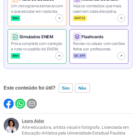
Um cronograma semanal com
Veja os conteúdos que mais
o que estudar em cada dia.
caem em cada disciplina.
tm+
GRÁTIS
Simulados ENEM
Flashcards
Prova completa com correção
Revise no celular com cartões
e nota no padrão do ENEM.
feitos por professores.
tm+
NO APP
Este conteúdo foi útil?
Sim
Não
Este conteúdo contém informação incorreta
Este conteúdo não tem a informação que procuro
Laura Aidar
Arte-educadora, artista visual e fotógrafa. Licenciada em
Outro
Educação Artística pela Universidade Estadual Paulista