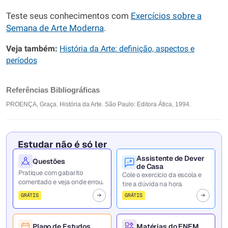
Teste seus conhecimentos com
Exercícios sobre a
Semana de Arte Moderna
.
Veja também:
História da Arte: definição, aspectos e
períodos
Referências Bibliográficas
PROENÇA, Graça. História da Arte. São Paulo: Editora Ática, 1994.
Estudar não é só ler
Assistente de Dever
Questões
de Casa
Pratique com gabarito
Cole o exercício da escola e
comentado e veja onde errou.
tire a dúvida na hora.
GRÁTIS
GRÁTIS
Plano de Estudos
Matérias do ENEM