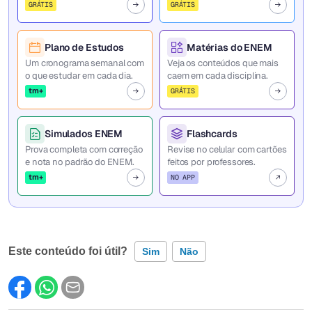
GRÁTIS
GRÁTIS
Plano de Estudos
Matérias do ENEM
Um cronograma semanal com
Veja os conteúdos que mais
o que estudar em cada dia.
caem em cada disciplina.
tm+
GRÁTIS
Simulados ENEM
Flashcards
Prova completa com correção
Revise no celular com cartões
e nota no padrão do ENEM.
feitos por professores.
tm+
NO APP
Este conteúdo foi útil?
Sim
Não
Este conteúdo contém informação incorreta