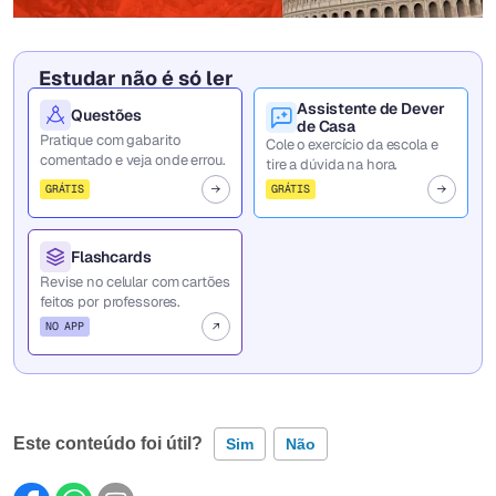
Estudar não é só ler
Assistente de Dever
Questões
de Casa
Pratique com gabarito
Cole o exercício da escola e
comentado e veja onde errou.
tire a dúvida na hora.
GRÁTIS
GRÁTIS
Flashcards
Revise no celular com cartões
feitos por professores.
NO APP
Este conteúdo foi útil?
Sim
Não