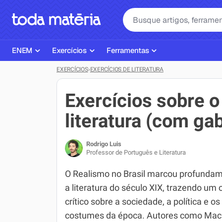
ENEM
Exercícios
Ferramentas
EXERCÍCIOS
›
EXERCÍCIOS DE LITERATURA
Página Inicial ENEM
ENEM
Ajudante de Dever de Casa
Plano de Estudos
Matemática
Corretor de Redação
Exercícios sobre o
Matérias do ENEM
Português
Exercícios
literatura (com ga
Corretor de Redação
História
Gerador Referências Bibliográfi
Rodrigo Luis
Exercícios ENEM
Biologia
Professor de Português e Literatura
Simulados ENEM
Inglês
O Realismo no Brasil marcou profunda
a literatura do século XIX, trazendo um 
Tira Dúvidas
Geografia
crítico sobre a sociedade, a política e os
Simulador SiSU
Física
costumes da época. Autores como Ma