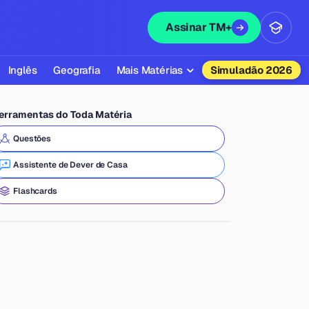
Assinar TM+
Inglês
Geografia
Mais Matérias
Simuladão 2026
Biologia
erramentas do Toda Matéria
Química
Questões
Física
Assistente de Dever de Casa
Filosofia
Flashcards
Literatura
Sociologia
Educação Física
Todas as Matérias