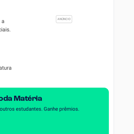
e
 a
iais.
atura
Toda Matéria
 outros estudantes. Ganhe prêmios.