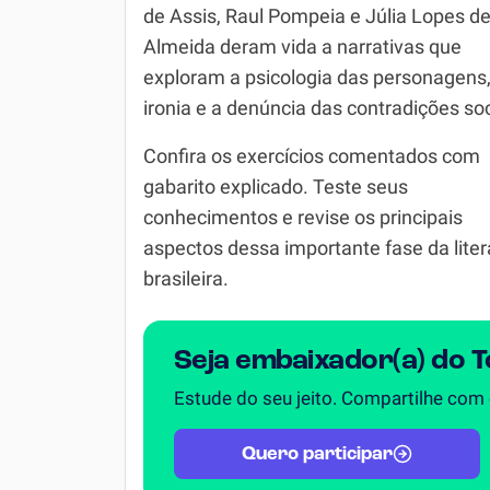
de Assis, Raul Pompeia e Júlia Lopes d
Química
Almeida deram vida a narrativas que
Todos os Exercícios
exploram a psicologia das personagens,
ironia e a denúncia das contradições soc
Confira os exercícios comentados com
gabarito explicado. Teste seus
conhecimentos e revise os principais
aspectos dessa importante fase da liter
brasileira.
Seja embaixador(a) do 
Estude do seu jeito. Compartilhe com
Quero participar