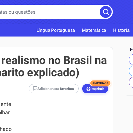
Língua Portuguesa
Matemática
História
F
 realismo no Brasil na
barito explicado)
cas ABNT
+
NOVIDADE
Adicionar aos favoritos
Imprimir
mente
olhar
chado