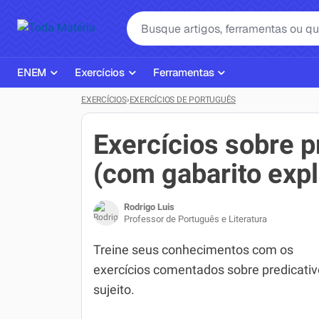
ENEM
Exercícios
Ferramentas
EXERCÍCIOS
›
EXERCÍCIOS DE PORTUGUÊS
Página Inicial ENEM
ENEM
Ajudante de Dever de Casa
Plano de Estudos
Matemática
Corretor de Redação
Exercícios sobre p
Matérias do ENEM
Português
Exercícios
(com gabarito expl
Corretor de Redação
História
Gerador Referências Bibliográfi
Rodrigo Luis
Exercícios ENEM
Biologia
Professor de Português e Literatura
Simulados ENEM
Inglês
Treine seus conhecimentos com os
exercícios comentados sobre predicativ
Tira Dúvidas
Geografia
sujeito.
Simulador SiSU
Física