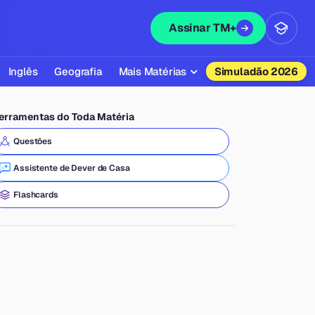
Assinar TM+
Inglês
Geografia
Mais Matérias
Simuladão 2026
Biologia
erramentas do Toda Matéria
Química
Questões
Física
Assistente de Dever de Casa
Filosofia
Flashcards
Literatura
Sociologia
Educação Física
Todas as Matérias