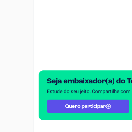
Química
Todos os Exercícios
Seja embaixador(a) do 
Estude do seu jeito. Compartilhe com
Quero participar