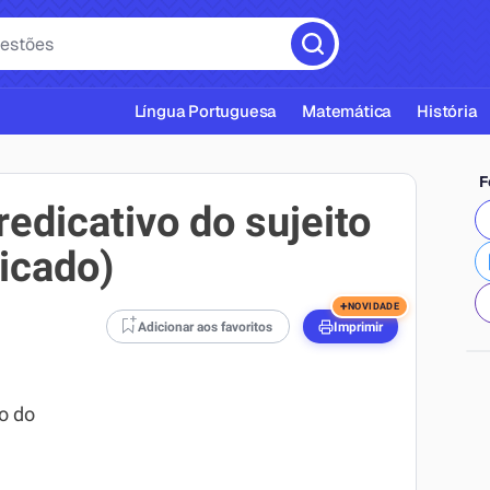
Língua Portuguesa
Matemática
História
F
redicativo do sujeito
icado)
cas ABNT
+
NOVIDADE
Adicionar aos favoritos
Imprimir
o do