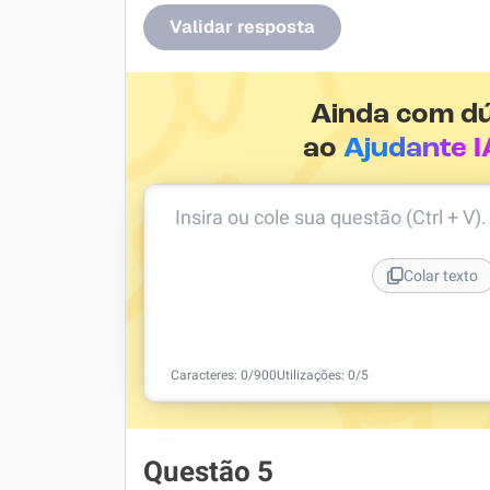
Validar resposta
Ainda com d
ao
Ajudante I
Insira ou cole sua questão (Ctrl + V)
Colar texto
Caracteres:
0
/
900
Utilizações:
0
/5
Questão 5