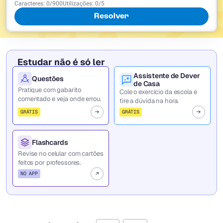
Caracteres:
0
/
900
Utilizações:
0
/5
Resolver
Estudar não é só ler
Assistente de Dever
Questões
de Casa
Pratique com gabarito
Cole o exercício da escola e
comentado e veja onde errou.
tire a dúvida na hora.
GRÁTIS
GRÁTIS
Flashcards
Revise no celular com cartões
feitos por professores.
NO APP