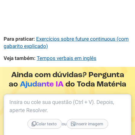
Para praticar:
Exercícios sobre future continuous (com
gabarito explicado)
Veja também:
Tempos verbais em inglês
Ainda com dúvidas? Pergunta
ao
Ajudante IA
do Toda Matéria
Insira ou cole sua questão (Ctrl + V). Depois,
aperte Resolver.
ou
Colar texto
Inserir imagem