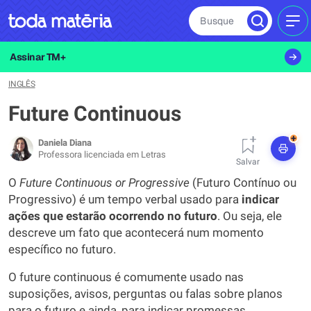
Busque
MEN
Assinar TM+
INGLÊS
Future Continuous
+
Daniela Diana
Professora licenciada em Letras
Salvar
O
Future Continuous or Progressive
(Futuro Contínuo ou
Progressivo) é um tempo verbal usado para
indicar
ações que estarão ocorrendo no futuro
. Ou seja, ele
descreve um fato que acontecerá num momento
específico no futuro.
O future continuous é comumente usado nas
suposições, avisos, perguntas ou falas sobre planos
para o futuro e ainda, para indicar promessas.