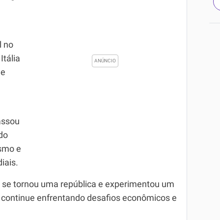
l no
Itália
ue
assou
do
ismo e
iais.
a se tornou uma república e experimentou um
 continue enfrentando desafios econômicos e