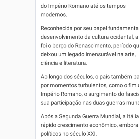
do Império Romano até os tempos
Simulador SiSU
Física
modernos.
Química
Reconhecida por seu papel fundamenta
Todos os Exercícios
desenvolvimento da cultura ocidental, a 
foi o berço do Renascimento, período q
deixou um legado imensurável na arte,
ciência e literatura.
Ao longo dos séculos, o país também p
por momentos turbulentos, como o fim 
Império Romano, o surgimento do fasc
sua participação nas duas guerras mund
Após a Segunda Guerra Mundial, a Itáli
rápido crescimento econômico, embora
políticos no século XXI.