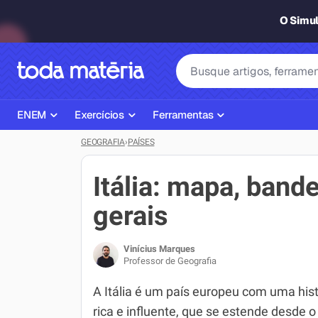
O Simu
ENEM
Exercícios
Ferramentas
GEOGRAFIA
›
PAÍSES
Página Inicial ENEM
ENEM
Ajudante de Dever de Casa
Plano de Estudos
Matemática
Corretor de Redação
Itália: mapa, bande
Matérias do ENEM
Português
Exercícios
gerais
Corretor de Redação
História
Gerador Referências Bibliográfi
Vinícius Marques
Exercícios ENEM
Biologia
Professor de Geografia
Simulados ENEM
Inglês
A Itália é um país europeu com uma hist
rica e influente, que se estende desde 
Tira Dúvidas
Geografia