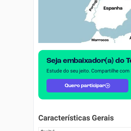
Seja embaixador(a) do 
Estude do seu jeito. Compartilhe com
Quero participar
Características Gerais