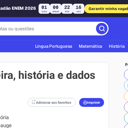
01
00
22
15
ladão ENEM 2026
Garantir minha vaga
DIAS
HORAS
MIN
SEG
Língua Portuguesa
Matemática
História
F
ira, história e dados
cas ABNT
Adicionar aos favoritos
Imprimir
ória
o auge