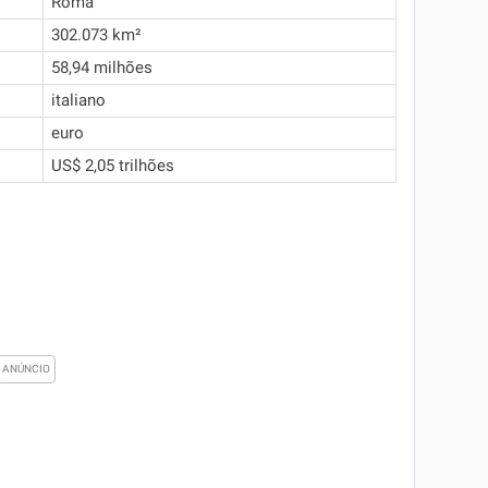
Roma
302.073 km²
58,94 milhões
italiano
euro
US$ 2,05 trilhões