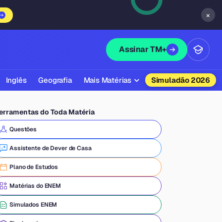
×
Assinar TM+
Inglês
Geografia
Mais Matérias
Simuladão 2026
Biologia
erramentas do Toda Matéria
Química
Questões
Física
Assistente de Dever de Casa
Filosofia
Plano de Estudos
Literatura
Matérias do ENEM
Sociologia
Simulados ENEM
Educação Física