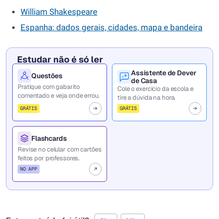
William Shakespeare
Espanha: dados gerais, cidades, mapa e bandeira
Estudar não é só ler
Assistente de Dever
Questões
de Casa
Pratique com gabarito
Cole o exercício da escola e
comentado e veja onde errou.
tire a dúvida na hora.
GRÁTIS
GRÁTIS
Flashcards
Revise no celular com cartões
feitos por professores.
NO APP