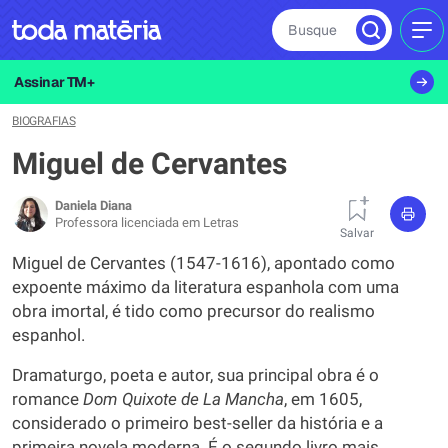
Busque
MEN
Assinar TM+
BIOGRAFIAS
Miguel de Cervantes
Daniela Diana
Professora licenciada em Letras
Salvar
Miguel de Cervantes (1547-1616), apontado como
expoente máximo da literatura espanhola com uma
obra imortal, é tido como precursor do realismo
espanhol.
Dramaturgo, poeta e autor, sua principal obra é o
romance
Dom Quixote de La Mancha
, em 1605,
considerado o primeiro best-seller da história e a
primeira novela moderna. É o segundo livro mais