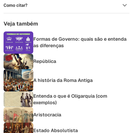
Como citar?
Veja também
Formas de Governo: quais são e entenda
as diferenças
República
A história da Roma Antiga
Entenda o que é Oligarquia (com
exemplos)
Aristocracia
Estado Absolutista