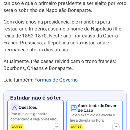
curioso é que o primeiro presidente a ser eleito por voto
será o sobrinho de Napoleão Bonaparte.
Com dois anos na presidência, ele manobra para
restaurar o Império, assume o nome de Napoleão III e
reina de 1852-1870. Neste ano, por causa da Guerra
Franco-Prussiana, a República seria instaurada e
permanece até os dias atuais.
Atualmente, três casas reivindicam o trono francês:
Bourbons, Orleans e Bonaparte.
Leia também:
Formas de Governo
Estudar não é só ler
Assistente de Dever
Questões
de Casa
Pratique com gabarito
Cole o exercício da escola e
comentado e veja onde errou.
tire a dúvida na hora.
GRÁTIS
GRÁTIS