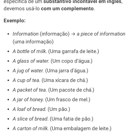
específica de um
substantivo incontável em inglês
,
devemos usá-lo
com um complemento
.
Exemplo:
Information
(informação) →
a piece of information
(uma informação)
A bottle of milk
. (Uma garrafa de leite.)
A glass of water.
(Um copo d’água.)
A jug of water.
(Uma jarra d’água.)
A cup of tea.
(Uma xícara de chá.)
A packet of tea.
(Um pacote de chá.)
A jar of honey.
(Um frasco de mel.)
A loaf of bread.
(Um pão.)
A slice of bread
. (Uma fatia de pão.)
A carton of milk.
(Uma embalagem de leite.)