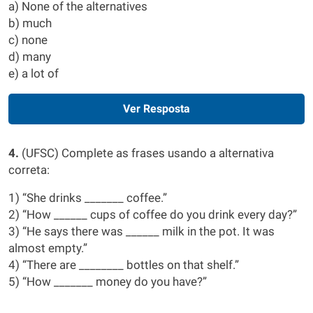
a) None of the alternatives
b) much
c) none
d) many
e) a lot of
Ver Resposta
4.
(UFSC) Complete as frases usando a alternativa
correta:
1) “She drinks _______ coffee.”
2) “How ______ cups of coffee do you drink every day?”
3) “He says there was ______ milk in the pot. It was
almost empty.”
4) “There are ________ bottles on that shelf.”
5) “How _______ money do you have?”