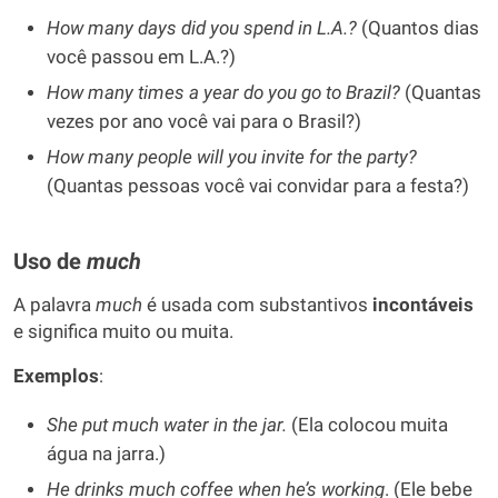
How many days did you spend in L.A.?
(Quantos dias
você passou em L.A.?)
How many times a year do you go to Brazil?
(Quantas
vezes por ano você vai para o Brasil?)
How many people will you invite for the party?
(Quantas pessoas você vai convidar para a festa?)
Uso de
much
A palavra
much
é usada com substantivos
incontáveis
e significa muito ou muita.
Exemplos
:
She put much water in the jar.
(Ela colocou muita
água na jarra.)
He drinks much coffee when he’s working
. (Ele bebe