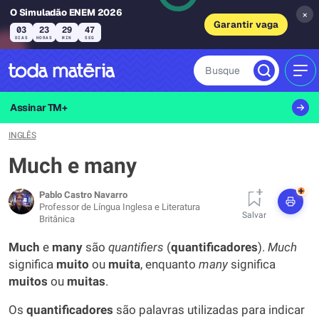
O Simuladão ENEM 2026
×
Garantir vaga
03
23
29
45
DIAS
HORAS
MIN
SEG
Busque
MEN
Assinar TM+
INGLÊS
Much e many
+
Pablo Castro Navarro
Professor de Língua Inglesa e Literatura
Salvar
Britânica
Much
e
many
são
quantifiers
(
quantificadores
).
Much
significa
muito
ou
muita
, enquanto
many
significa
muitos
ou
muitas
.
Os
quantificadores
são palavras utilizadas para indicar