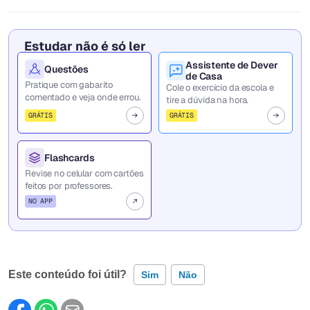
Estudar não é só ler
Assistente de Dever
Questões
de Casa
Pratique com gabarito
Cole o exercício da escola e
comentado e veja onde errou.
tire a dúvida na hora.
GRÁTIS
GRÁTIS
Flashcards
Revise no celular com cartões
feitos por professores.
NO APP
Este conteúdo foi útil?
Sim
Não