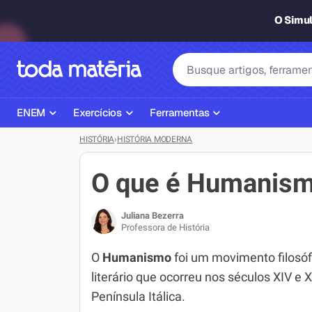
O Simu
ENEM
Exercícios
Ferramentas
HISTÓRIA
›
HISTÓRIA MODERNA
Página Inicial ENEM
ENEM
Ajudante de Dever de Casa
Plano de Estudos
Matemática
Corretor de Redação
O que é Humanis
Matérias do ENEM
Português
Exercícios
Juliana Bezerra
Corretor de Redação
História
Gerador Referências Bibliográfi
Professora de História
Exercícios ENEM
Biologia
O
Humanismo
foi um movimento filosóf
literário que ocorreu nos séculos XIV e X
Simulados ENEM
Inglês
Península Itálica.
Tira Dúvidas
Geografia