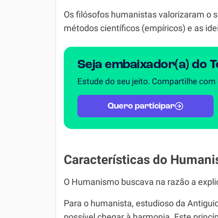
Os filósofos humanistas valorizaram o 
métodos científicos (empíricos) e as ide
Seja embaixador(a) do 
Estude do seu jeito. Compartilhe com
Quero participar
Características do Human
O Humanismo buscava na razão a expl
Para o humanista, estudioso da Antigu
possível chegar à harmonia. Este princíp