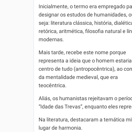
Inicialmente, o termo era empregado p
Simulador SiSU
Física
designar os estudos de humanidades, o
Química
seja: literatura clássica, história, dialétic
retórica, aritmética, filosofia natural e l
Todos os Exercícios
modernas.
Mais tarde, recebe este nome porque
representa a ideia que o homem estaria
centro de tudo (antropocêntrica), ao con
da mentalidade medieval, que era
teocêntrica.
Aliás, os humanistas rejeitavam o per
“Idade das Trevas”, enquanto eles rep
Na literatura, destacaram a temática m
lugar de harmonia.