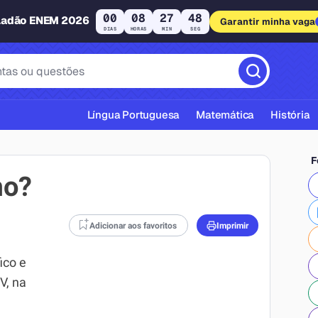
00
08
27
47
ladão ENEM 2026
Garantir minha vaga
DIAS
HORAS
MIN
SEG
Língua Portuguesa
Matemática
História
F
mo?
Adicionar aos favoritos
Imprimir
cas ABNT
ico e
V, na