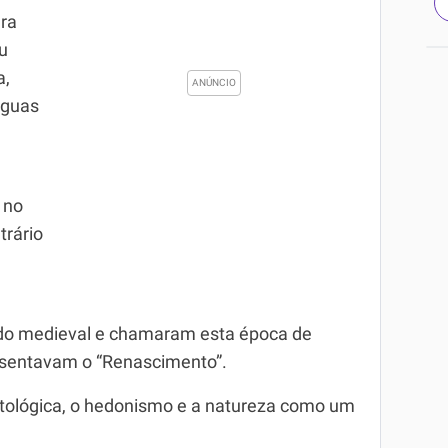
ara
u
a,
ínguas
 no
trário
íodo medieval e chamaram esta época de
resentavam o “Renascimento”.
itológica, o hedonismo e a natureza como um