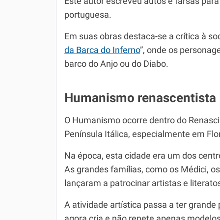
Este autor escreveu autos e farsas par
portuguesa.
Em suas obras destaca-se a crítica à s
da Barca do Inferno
”, onde os personag
barco do Anjo ou do Diabo.
Humanismo renascentista
O Humanismo ocorre dentro do Renascim
Península Itálica, especialmente em Flo
Na época, esta cidade era um dos cent
As grandes famílias, como os Médici, os
lançaram a patrocinar artistas e literat
A atividade artística passa a ter grande 
agora cria e não repete apenas modelos