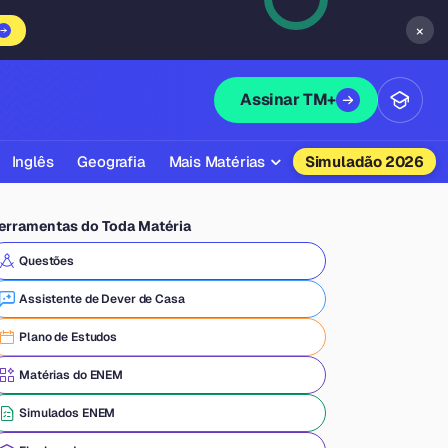
×
Assinar TM+
Inglês
Geografia
Mais Matérias
Simuladão 2026
Biologia
erramentas do Toda Matéria
Química
Questões
Física
Assistente de Dever de Casa
Filosofia
Plano de Estudos
Literatura
Matérias do ENEM
Sociologia
Simulados ENEM
Educação Física