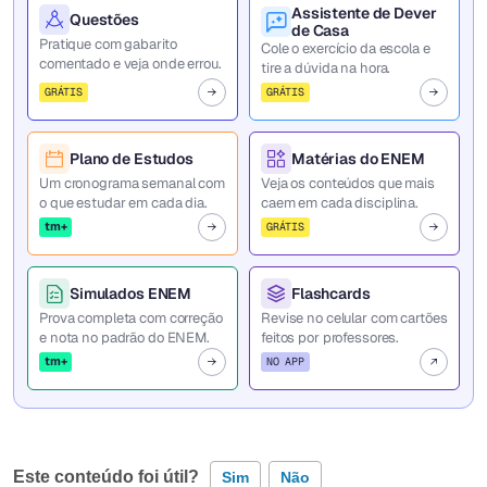
Assistente de Dever
Questões
de Casa
Pratique com gabarito
Cole o exercício da escola e
comentado e veja onde errou.
tire a dúvida na hora.
GRÁTIS
GRÁTIS
Plano de Estudos
Matérias do ENEM
Um cronograma semanal com
Veja os conteúdos que mais
o que estudar em cada dia.
caem em cada disciplina.
tm+
GRÁTIS
Simulados ENEM
Flashcards
Prova completa com correção
Revise no celular com cartões
e nota no padrão do ENEM.
feitos por professores.
tm+
NO APP
Este conteúdo foi útil?
Sim
Não